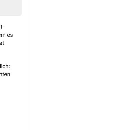
t-
dem es
et
ich:
nten