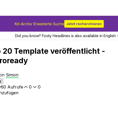
Kit-Archiv Erweiterte Suche
Jetzt recherchieren
Did you know? Footy Headlines is also available in English. 
20 Template veröffentlicht -
roready
von
Simon
s
60
Aufrufe
0
0
inzufügen