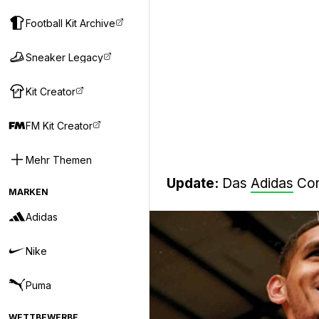
Football Kit Archive
Sneaker Legacy
Kit Creator
FM Kit Creator
Mehr Themen
Update:
Das
Adidas
Cond
MARKEN
Adidas
Nike
Puma
WETTBEWERBE