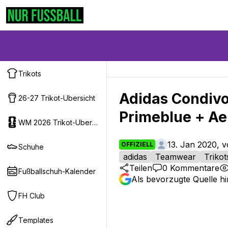
Trikots
Adidas Condivo 
26-27 Trikot-Ubersicht
Primeblue + Ae
WM 2026 Trikot-Ubersicht
13. Jan 2020, 
OFFIZIELL
Schuhe
adidas
Teamwear
Trikot
Teilen
0
Kommentare
Fußballschuh-Kalender
Als bevorzugte Quelle h
FH Club
Templates