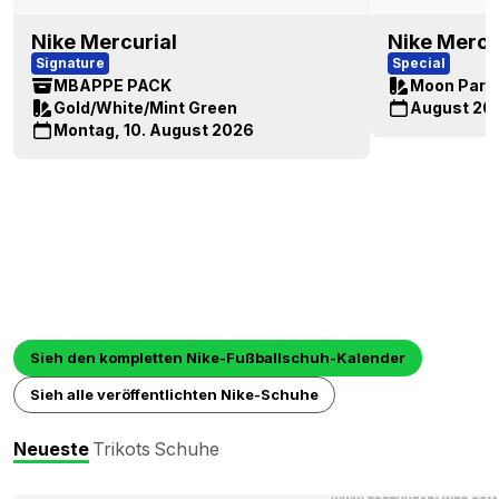
Nike Mercurial
Nike Mercu
Signature
Special
MBAPPE PACK
Moon Parti
Gold/White/Mint Green
August 20
Montag, 10. August 2026
Sieh den kompletten Nike-Fußballschuh-Kalender
Sieh alle veröffentlichten Nike-Schuhe
Neueste
Trikots
Schuhe