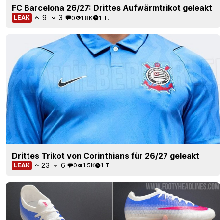
FC Barcelona 26/27: Drittes Aufwärmtrikot geleakt
9
3
0
1.8K
1 T.
LEAK
Drittes Trikot von Corinthians für 26/27 geleakt
23
6
0
1.5K
1 T.
LEAK