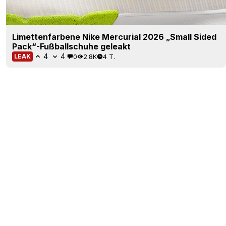
Limettenfarbene Nike Mercurial 2026 „Small Sided
Pack“-Fußballschuhe geleakt
4
4
0
2.8K
4 T.
LEAK