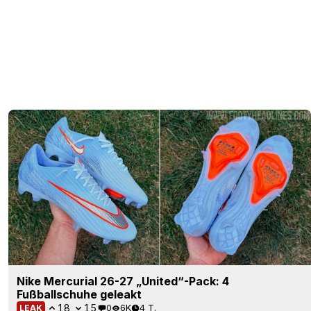
Nike Mercurial 26-27 „United“-Pack: 4
Fußballschuhe geleakt
18
15
0
6K
4 T.
LEAK