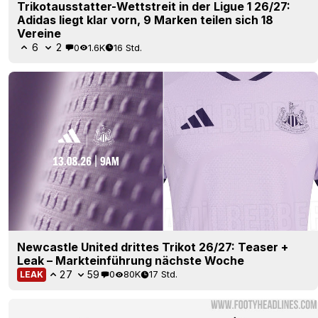
Trikotausstatter-Wettstreit in der Ligue 1 26/27:
Adidas liegt klar vorn, 9 Marken teilen sich 18
Vereine
6
2
0
1.6K
16 Std.
Newcastle United drittes Trikot 26/27: Teaser +
Leak – Markteinführung nächste Woche
27
59
0
80K
17 Std.
LEAK