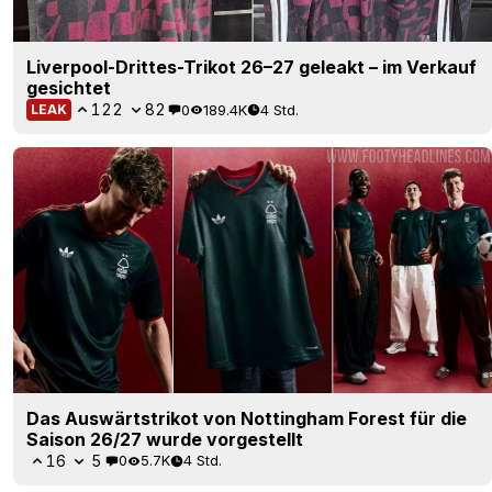
Liverpool-Drittes-Trikot 26–27 geleakt – im Verkauf
gesichtet
122
82
0
189.4K
4 Std.
LEAK
Das Auswärtstrikot von Nottingham Forest für die
Saison 26/27 wurde vorgestellt
16
5
0
5.7K
4 Std.