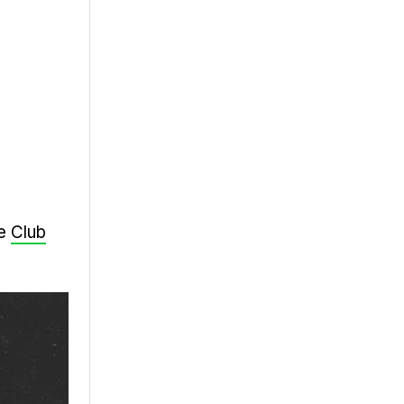
he
Club