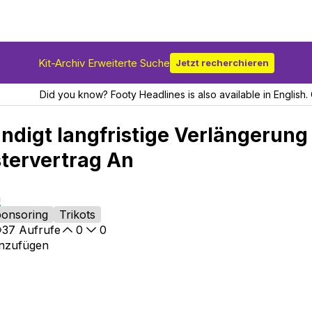
Kit-Archiv Erweiterte Suche
Jetzt recherchieren
Did you know? Footy Headlines is also available in English. 
ndigt langfristige Verlängerung
tervertrag An
n
onsoring
Trikots
37
Aufrufe
0
0
inzufügen