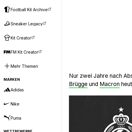
Football Kit Archive
Sneaker Legacy
Kit Creator
FM Kit Creator
Mehr Themen
Nur zwei Jahre nach Abs
MARKEN
Brügge
und
Macron
heut
Adidas
Nike
Puma
WETTBEWERBE