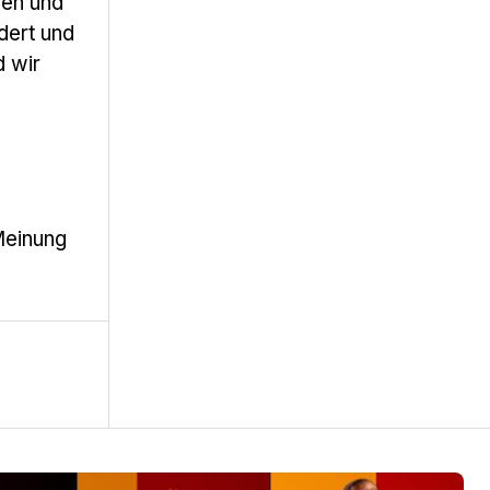
len und
dert und
d wir
Meinung