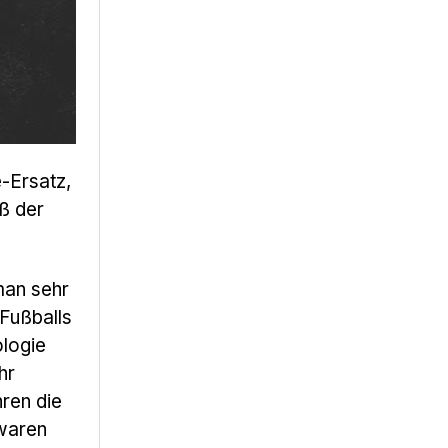
e-Ersatz,
ß der
man sehr
 Fußballs
ologie
hr
ren die
 waren