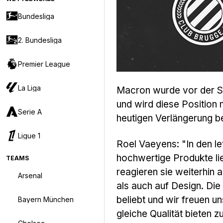
Bundesliga
2. Bundesliga
Premier League
La Liga
Macron wurde vor der Sai
und wird diese Position
Serie A
heutigen Verlängerung be
Ligue 1
Roel Vaeyens: "In den l
hochwertige Produkte li
TEAMS
reagieren sie weiterhin 
Arsenal
als auch auf Design. Die
beliebt und wir freuen 
Bayern München
gleiche Qualität bieten