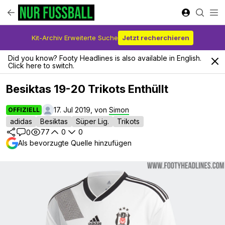
Kit-Archiv Erweiterte Suche
Jetzt recherchieren
Did you know? Footy Headlines is also available in English.
Click here to switch.
Besiktas 19-20 Trikots Enthüllt
17. Jul 2019, von
Simon
OFFIZIELL
adidas
Besiktas
Süper Lig.
Trikots
77
0
0
0
Als bevorzugte Quelle hinzufügen