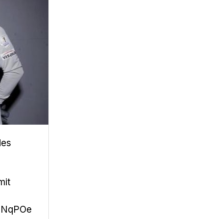
des
mit
bxNqPOe