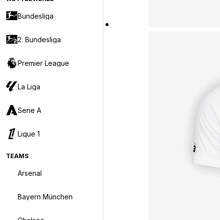
Bundesliga
2. Bundesliga
Premier League
La Liga
Serie A
Ligue 1
TEAMS
Arsenal
Bayern München