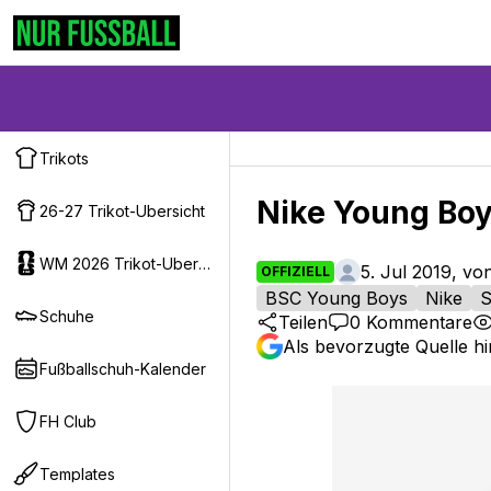
Trikots
Nike Young Boys
26-27 Trikot-Ubersicht
WM 2026 Trikot-Ubersicht
5. Jul 2019, v
OFFIZIELL
BSC Young Boys
Nike
S
Schuhe
Teilen
0
Kommentare
Als bevorzugte Quelle h
Fußballschuh-Kalender
FH Club
Templates