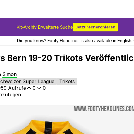
Kit-Archiv Erweiterte Suche
Jetzt recherchieren
Did you know? Footy Headlines is also available in English. 
 Bern 19-20 Trikots Veröffentlic
on
Simon
chweizer Super League
Trikots
59
Aufrufe
0
0
inzufügen