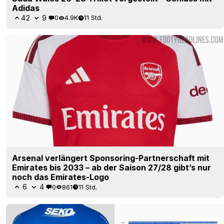
Adidas
42
9
0
4.9K
11 Std.
Arsenal verlängert Sponsoring-Partnerschaft mit
Emirates bis 2033 – ab der Saison 27/28 gibt’s nur
noch das Emirates-Logo
6
4
0
861
11 Std.