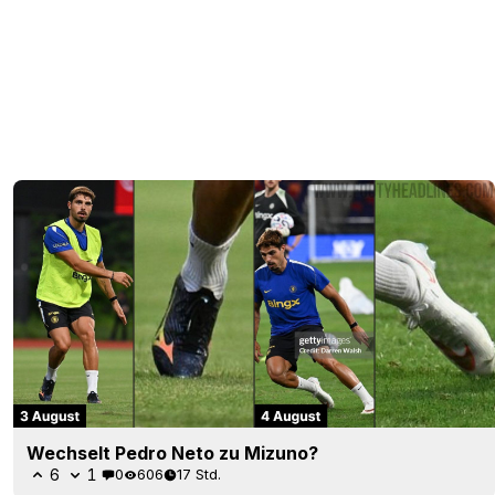
Wechselt Pedro Neto zu Mizuno?
6
1
0
606
17 Std.