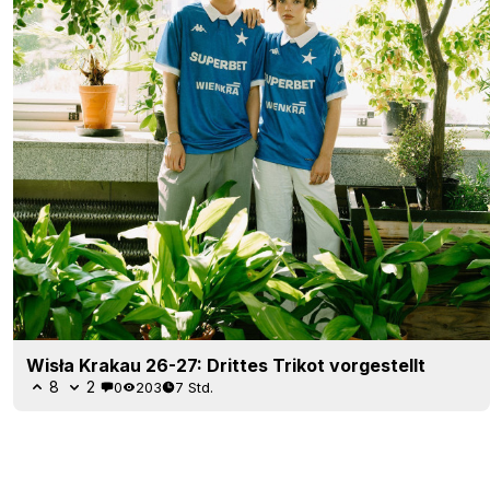
Wisła Krakau 26-27: Drittes Trikot vorgestellt
8
2
0
203
7 Std.