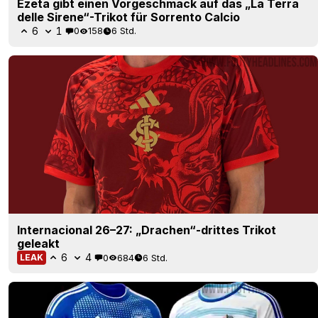
Ezeta gibt einen Vorgeschmack auf das „La Terra
delle Sirene“-Trikot für Sorrento Calcio
6
1
0
158
6 Std.
Internacional 26–27: „Drachen“-drittes Trikot
geleakt
6
4
0
684
6 Std.
LEAK