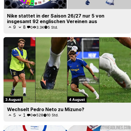
Nike stattet in der Saison 26/27 nur 5 von
insgesamt 92 englischen Vereinen aus
9
8
0
3.3K
5 Std.
Wechselt Pedro Neto zu Mizuno?
5
1
0
528
10 Std.