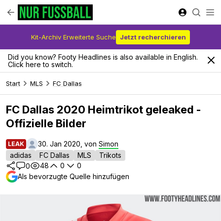
Kit-Archiv Erweiterte Suche
Jetzt recherchieren
Did you know? Footy Headlines is also available in English.
Click here to switch.
Start
MLS
FC Dallas
FC Dallas 2020 Heimtrikot geleaked -
Offizielle Bilder
30. Jan 2020, von
Simon
LEAK
adidas
FC Dallas
MLS
Trikots
48
0
0
0
Als bevorzugte Quelle hinzufügen