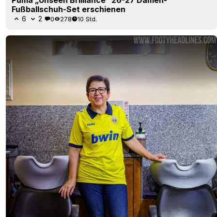
Puma „Unseen Brilliance“ 26-27 Damen-
Fußballschuh-Set erschienen
6
2
0
278
10 Std.