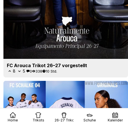
FC Arouca Trikot 26–27 vorgestellt
8
5
0
338
10 Std.
Home
Trikots
26-27 Trikots
Schuhe
Kalender