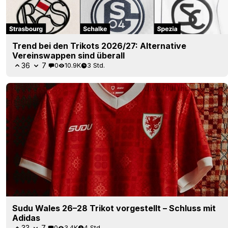
Trend bei den Trikots 2026/27: Alternative
Vereinswappen sind überall
36
7
0
10.9K
3 Std.
Sudu Wales 26–28 Trikot vorgestellt – Schluss mit
Adidas
33
7
0
3.4K
4 Std.