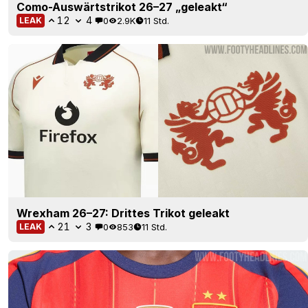
Como-Auswärtstrikot 26–27 „geleakt“
12
4
0
2.9K
11 Std.
LEAK
Wrexham 26–27: Drittes Trikot geleakt
21
3
0
853
11 Std.
LEAK