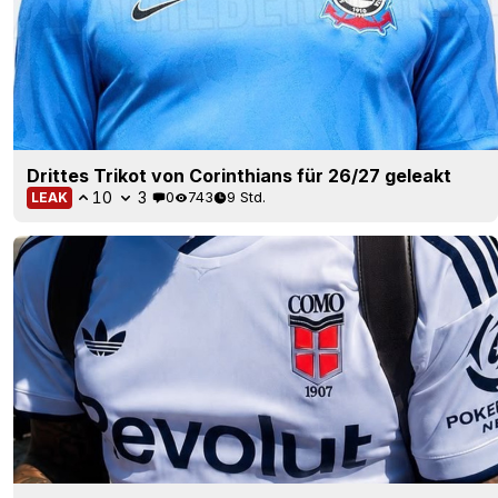
Drittes Trikot von Corinthians für 26/27 geleakt
10
3
0
743
9 Std.
LEAK