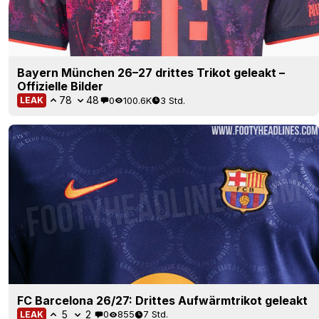
Bayern München 26–27 drittes Trikot geleakt –
Offizielle Bilder
78
48
0
100.6K
3 Std.
LEAK
FC Barcelona 26/27: Drittes Aufwärmtrikot geleakt
5
2
0
855
7 Std.
LEAK