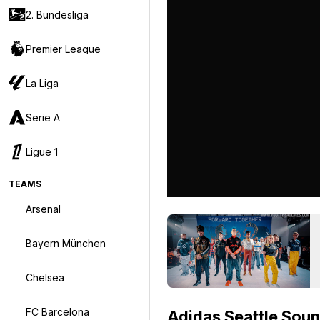
2. Bundesliga
Premier League
La Liga
Serie A
Ligue 1
TEAMS
Arsenal
Bayern München
Chelsea
FC Barcelona
Adidas Seattle Sou