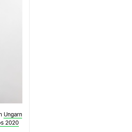
em
Ungarn
os 2020