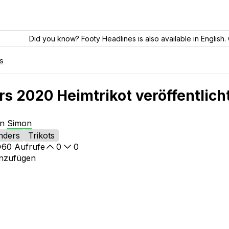
Did you know? Footy Headlines is also available in English. 
s
s 2020 Heimtrikot veröffentlich
on
Simon
nders
Trikots
60
Aufrufe
0
0
inzufügen