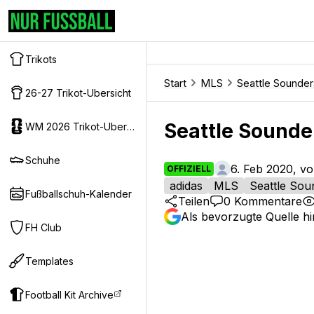
Trikots
Start
MLS
Seattle Sounder
26-27 Trikot-Ubersicht
Seattle Sounder
WM 2026 Trikot-Ubersicht
Schuhe
6. Feb 2020, v
OFFIZIELL
adidas
MLS
Seattle Sou
Fußballschuh-Kalender
Teilen
0
Kommentare
Als bevorzugte Quelle h
FH Club
Templates
Football Kit Archive