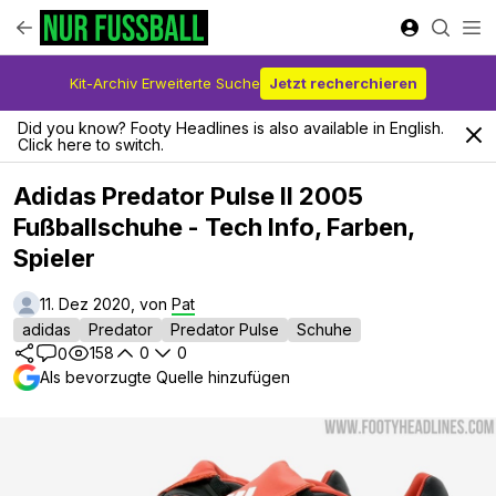
Kit-Archiv Erweiterte Suche
Jetzt recherchieren
Did you know? Footy Headlines is also available in English.
Click here to switch.
Adidas Predator Pulse II 2005
Fußballschuhe - Tech Info, Farben,
Spieler
11. Dez 2020, von
Pat
adidas
Predator
Predator Pulse
Schuhe
158
0
0
0
Als bevorzugte Quelle hinzufügen