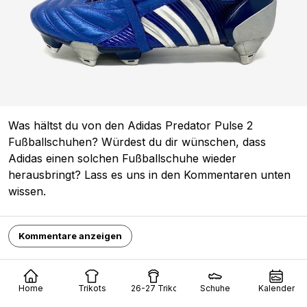
Was hältst du von den Adidas Predator Pulse 2
Fußballschuhen? Würdest du dir wünschen, dass
Adidas einen solchen Fußballschuhe wieder
herausbringt? Lass es uns in den Kommentaren unten
wissen.
Kommentare anzeigen
adidas
Predator
Predator Pulse
Schuhe
Teilen
Home
Trikots
26-27 Trikots
Schuhe
Kalender