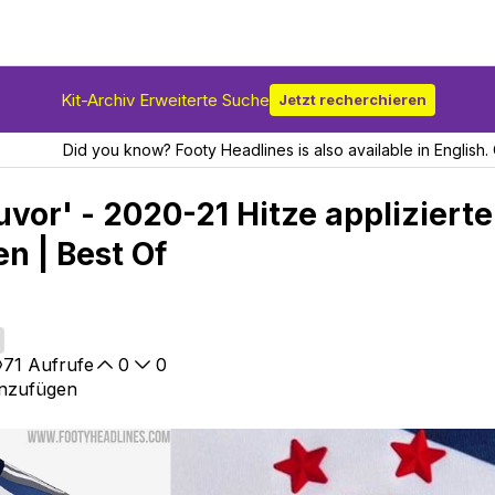
Kit-Archiv Erweiterte Suche
Jetzt recherchieren
Did you know? Footy Headlines is also available in English. 
zuvor' - 2020-21 Hitze applizierte
n | Best Of
71
Aufrufe
0
0
inzufügen