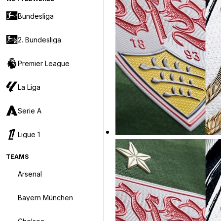
Bundesliga
2. Bundesliga
Premier League
La Liga
Serie A
Ligue 1
TEAMS
Arsenal
Bayern München