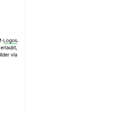
f-
Logos
.
erlaubt,
lder via