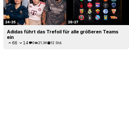
Adidas führt das Trefoil für alle größeren Teams
ein
66
14
0
21.3K
12 Std.