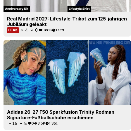
Real Madrid 2027: Lifestyle-Trikot zum 125-jährigen
Jubiläum geleakt
4
0
0
1K
1 Std.
LEAK
Adidas 26-27 F50 Sparkfusion Trinity Rodman
Signature-Fußballschuhe erschienen
19
8
0
3.5K
1 Std.