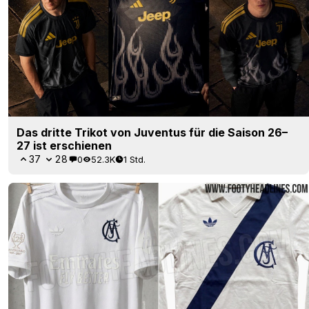
Das dritte Trikot von Juventus für die Saison 26–
27 ist erschienen
37
28
0
52.3K
1 Std.