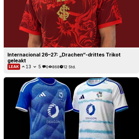
Internacional 26–27: „Drachen“-drittes Trikot
geleakt
13
5
0
868
12 Std.
LEAK