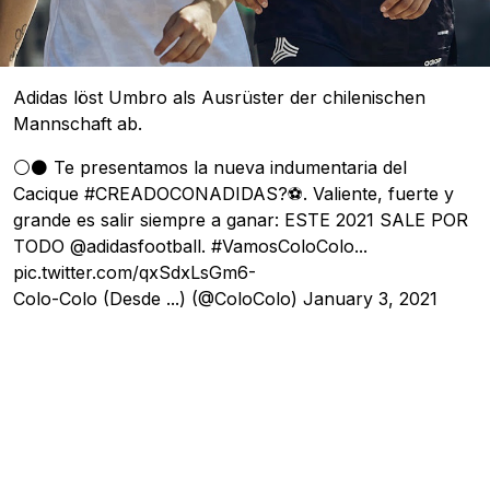
Adidas löst Umbro als Ausrüster der chilenischen
Mannschaft ab.
⚪️⚫️ Te presentamos la nueva indumentaria del
Cacique
#CREADOCONADIDAS
?⚽. Valiente, fuerte y
grande es salir siempre a ganar: ESTE 2021 SALE POR
TODO
@adidasfootball
.
#VamosColoColo
...
pic.twitter.com/qxSdxLsGm6-
Colo-Colo (Desde ...) (@ColoColo)
January 3, 2021