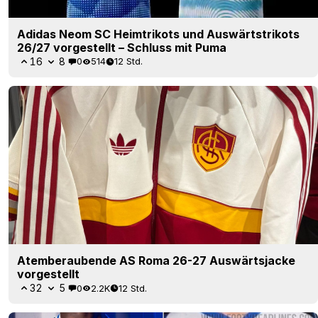
Adidas Neom SC Heimtrikots und Auswärtstrikots
26/27 vorgestellt – Schluss mit Puma
16
8
0
514
12 Std.
Atemberaubende AS Roma 26-27 Auswärtsjacke
vorgestellt
32
5
0
2.2K
12 Std.