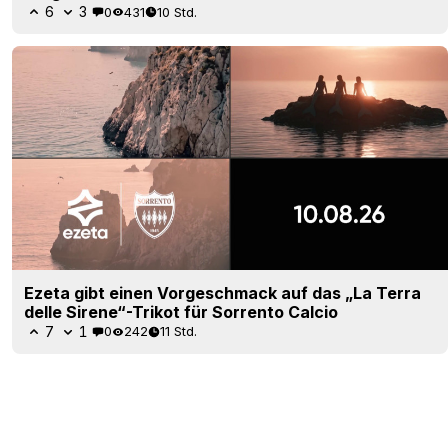
6
3
0
431
10 Std.
Ezeta gibt einen Vorgeschmack auf das „La Terra
delle Sirene“-Trikot für Sorrento Calcio
7
1
0
242
11 Std.