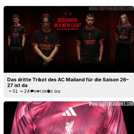
Das dritte Trikot des AC Mailand für die Saison 26–
27 ist da
51
24
0
1.5K
2 Std.