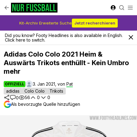
Kit-Archiv Erweiterte Suche
Jetzt recherchieren
Did you know? Footy Headlines is also available in English.
Click here to switch.
Adidas Colo Colo 2021 Heim &
Auswärts Trikots enthüllt - Kein Umbro
mehr
3. Jan 2021, von
Pat
OFFIZIELL
adidas
Colo Colo
Trikots
56
0
0
0
Als bevorzugte Quelle hinzufügen