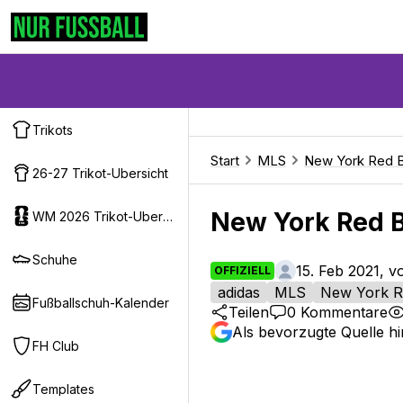
Trikots
Start
MLS
New York Red B
26-27 Trikot-Ubersicht
New York Red Bu
WM 2026 Trikot-Ubersicht
Schuhe
15. Feb 2021, 
OFFIZIELL
adidas
MLS
New York R
Fußballschuh-Kalender
Teilen
0
Kommentare
Als bevorzugte Quelle h
FH Club
Templates