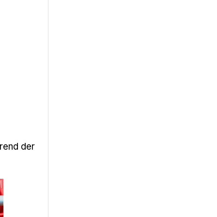
d
rend der