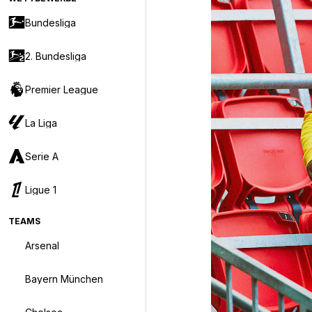
Bundesliga
2. Bundesliga
Premier League
La Liga
Serie A
Ligue 1
TEAMS
Arsenal
Bayern München