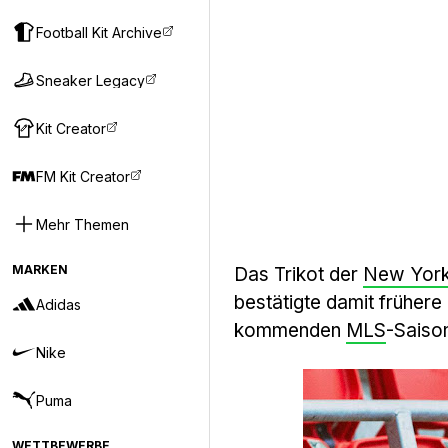
Football Kit Archive
Sneaker Legacy
Kit Creator
FM Kit Creator
Mehr Themen
MARKEN
Das Trikot der
New York
bestätigte damit früher
Adidas
kommenden
MLS
-Saiso
Nike
Puma
WETTBEWERBE