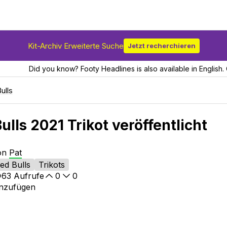
Kit-Archiv Erweiterte Suche
Jetzt recherchieren
Did you know? Footy Headlines is also available in English. 
ulls
lls 2021 Trikot veröffentlicht
von
Pat
ed Bulls
Trikots
63
Aufrufe
0
0
inzufügen