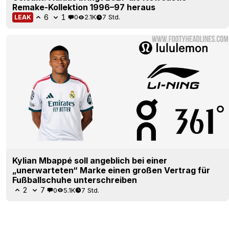
Remake-Kollektion 1996–97 heraus
6
1
0
2.1K
7 Std.
LEAK
Kylian Mbappé soll angeblich bei einer
„unerwarteten“ Marke einen großen Vertrag für
Fußballschuhe unterschreiben
2
7
0
5.1K
7 Std.