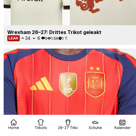
Wrexham 26–27: Drittes Trikot geleakt
34
6
0
1.5K
1 T.
LEAK
Adidas Spanien 2026 WM-Sieger-Trikot „2-Sterne-
Home
Trikots
26-27 Trikots
Schuhe
Kalender
Edition“ veröffentlicht – ab nächster Woche
erhältlich