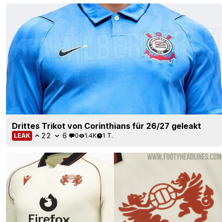
Drittes Trikot von Corinthians für 26/27 geleakt
22
6
0
1.4K
1 T.
LEAK