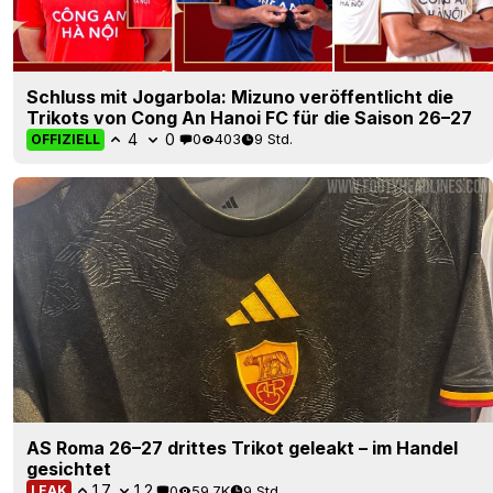
Schluss mit Jogarbola: Mizuno veröffentlicht die
Trikots von Cong An Hanoi FC für die Saison 26–27
4
0
0
403
9 Std.
OFFIZIELL
AS Roma 26–27 drittes Trikot geleakt – im Handel
gesichtet
17
12
0
59.7K
9 Std.
LEAK