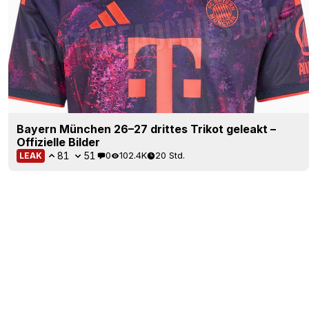
Bayern München 26–27 drittes Trikot geleakt –
Offizielle Bilder
81
51
0
102.4K
20 Std.
LEAK