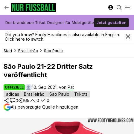
Der brandneue Trikot-Designer für Mobilgeräte
Jetzt gestalten
Did you know? Footy Headlines is also available in English.
Click here to switch.
Start
Brasileirão
Sao Paulo
São Paulo 21-22 Dritter Satz
veröffentlicht
10. Sep 2021, von
Pat
OFFIZIELL
adidas
Brasileirão
Sao Paulo
Trikots
69
0
0
0
Als bevorzugte Quelle hinzufügen