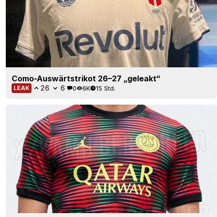
Como-Auswärtstrikot 26–27 „geleakt“
26
6
0
6K
15 Std.
LEAK