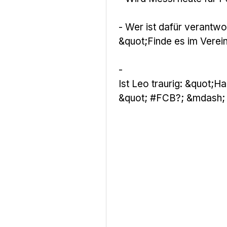
- Wer ist dafür verantwo
&quot;Finde es im Verei
-
Ist Leo traurig: &quot;Ha
&quot; #FCB?; &mdash
;