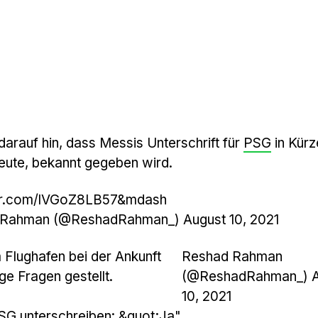
 darauf hin, dass Messis Unterschrift für
PSG
in Kürz
eute, bekannt gegeben wird.
ter.com/lVGoZ8LB57&mdash
d Rahman (@ReshadRahman_)
August 10, 2021
Flughafen bei der Ankunft
Reshad Rahman
ge Fragen gestellt.
(@ReshadRahman_) A
10, 2021
PSG unterschreiben: &quot;Ja"