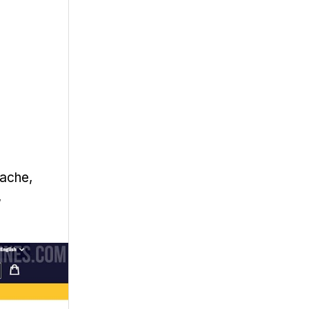
sache,
,