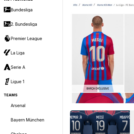
Bundesliga
2. Bundesliga
Premier League
La Liga
Serie A
Ligue 1
TEAMS
Arsenal
Bayern München