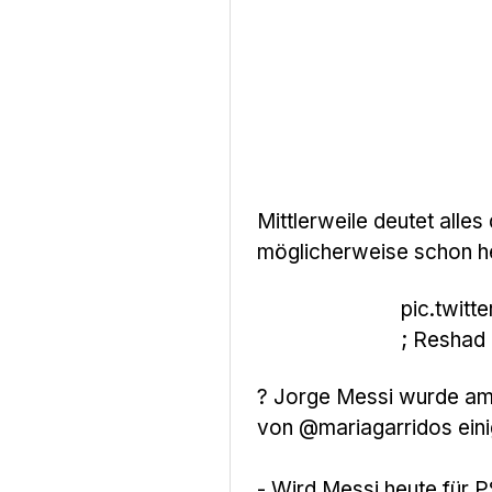
Mittlerweile deutet alles
möglicherweise schon h
pic.twit
; Resha
? Jorge Messi wurde am 
von
@mariagarridos
eini
- Wird Messi heute für 