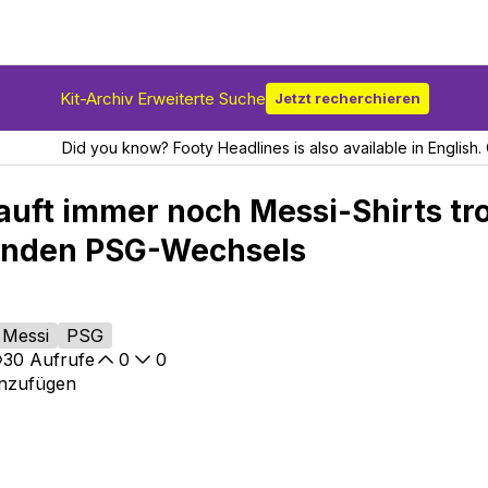
Kit-Archiv Erweiterte Suche
Jetzt recherchieren
Did you know? Footy Headlines is also available in English. 
auft immer noch Messi-Shirts tr
enden PSG-Wechsels
Messi
PSG
30
Aufrufe
0
0
inzufügen