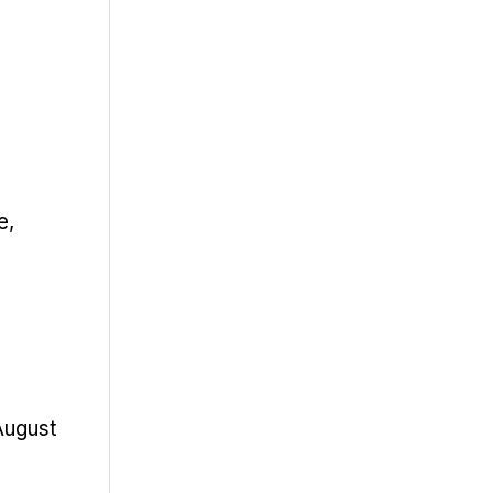
e,
ugust