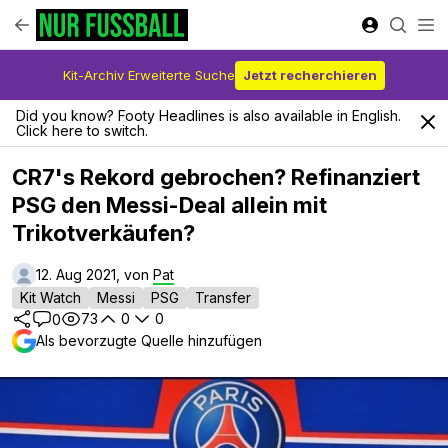
Kit-Archiv Erweiterte Suche
Jetzt recherchieren
Did you know? Footy Headlines is also available in English.
Click here to switch.
CR7's Rekord gebrochen? Refinanziert
PSG den Messi-Deal allein mit
Trikotverkäufen?
12. Aug 2021, von
Pat
Kit Watch
Messi
PSG
Transfer
73
0
0
0
Als bevorzugte Quelle hinzufügen