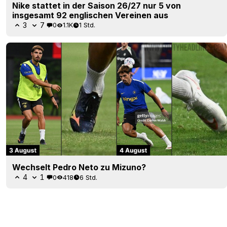
Nike stattet in der Saison 26/27 nur 5 von
insgesamt 92 englischen Vereinen aus
3
7
0
1.1K
1 Std.
Wechselt Pedro Neto zu Mizuno?
4
1
0
418
6 Std.