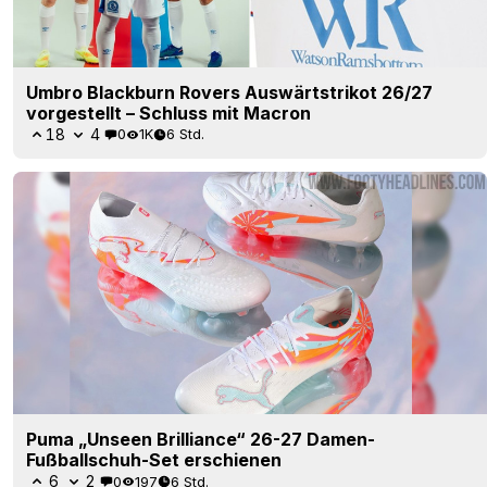
Umbro Blackburn Rovers Auswärtstrikot 26/27
vorgestellt – Schluss mit Macron
18
4
0
1K
6 Std.
Puma „Unseen Brilliance“ 26-27 Damen-
Fußballschuh-Set erschienen
6
2
0
197
6 Std.