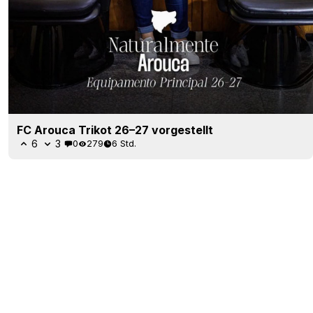
FC Arouca Trikot 26–27 vorgestellt
6
3
0
279
6 Std.