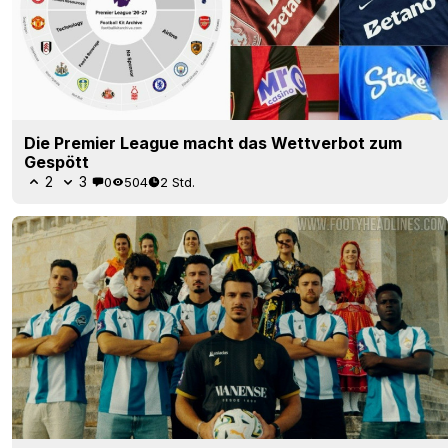
Die Premier League macht das Wettverbot zum
Gespött
2
3
0
504
2 Std.