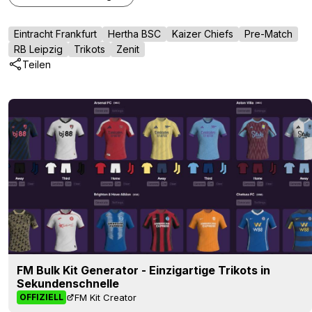
Eintracht Frankfurt
Hertha BSC
Kaizer Chiefs
Pre-Match
RB Leipzig
Trikots
Zenit
Teilen
FM Bulk Kit Generator - Einzigartige Trikots in
Sekundenschnelle
FM Kit Creator
OFFIZIELL