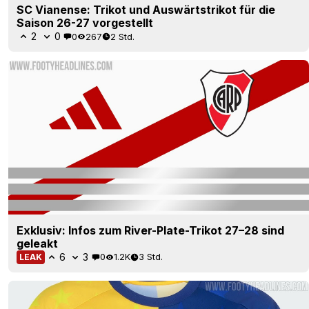
SC Vianense: Trikot und Auswärtstrikot für die
Saison 26-27 vorgestellt
2
0
0
267
2 Std.
Exklusiv: Infos zum River-Plate-Trikot 27–28 sind
geleakt
6
3
0
1.2K
3 Std.
LEAK