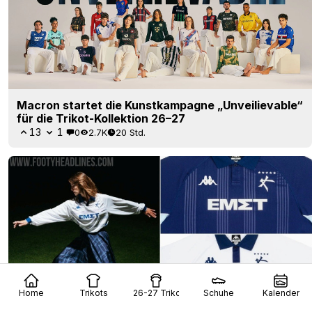
Macron startet die Kunstkampagne „Unveilievable“
für die Trikot-Kollektion 26–27
13
1
0
2.7K
20 Std.
Home
Trikots
26-27 Trikots
Schuhe
Kalender