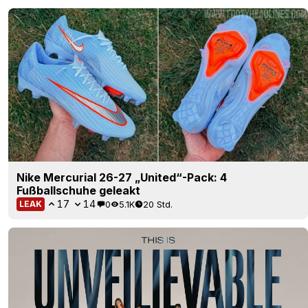
Nike Mercurial 26-27 „United“-Pack: 4
Fußballschuhe geleakt
17
14
0
5.1K
20 Std.
LEAK