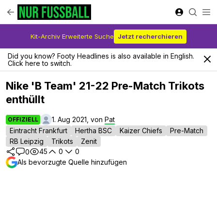
Kit-Archiv Erweiterte Suche
Jetzt recherchieren
Did you know? Footy Headlines is also available in English.
Click here to switch.
Nike 'B Team' 21-22 Pre-Match Trikots
enthüllt
1. Aug 2021, von
Pat
OFFIZIELL
Eintracht Frankfurt
Hertha BSC
Kaizer Chiefs
Pre-Match
RB Leipzig
Trikots
Zenit
45
0
0
0
Als bevorzugte Quelle hinzufügen