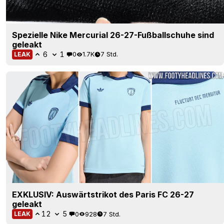
Spezielle Nike Mercurial 26-27-Fußballschuhe sind
geleakt
6
1
0
1.7K
7 Std.
LEAK
EXKLUSIV: Auswärtstrikot des Paris FC 26-27
geleakt
12
5
0
928
7 Std.
LEAK