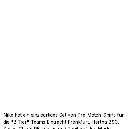
Nike hat ein einzigartiges Set von
Pre-Match
-Shirts für
die "B-Tier"-Teams
Eintracht Frankfurt
,
Hertha BSC
,
Kaizer Chiefs
RB Leipzig
und
Zenit
auf den Markt