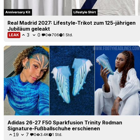
Real Madrid 2027: Lifestyle-Trikot zum 125-jährigen
Jubiläum geleakt
3
0
0
706
1 Std.
LEAK
Adidas 26-27 F50 Sparkfusion Trinity Rodman
Signature-Fußballschuhe erschienen
19
7
0
3.4K
1 Std.