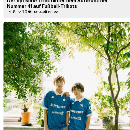
Der optische Trick hinter dem Aufdruck der
Nummer 41 auf Fußball-Trikots
8
10
0
1.4K
12 Std.