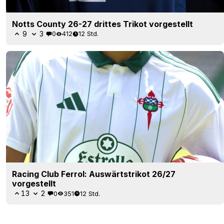
Notts County 26-27 drittes Trikot vorgestellt
9
3
0
412
12 Std.
Racing Club Ferrol: Auswärtstrikot 26/27
vorgestellt
13
2
0
351
12 Std.