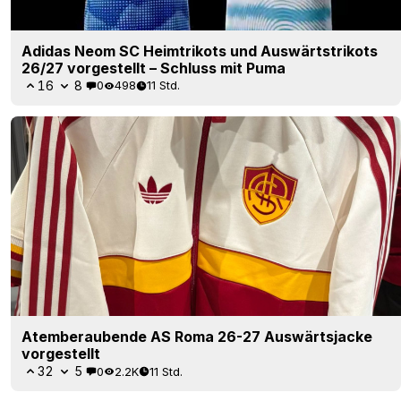
Adidas Neom SC Heimtrikots und Auswärtstrikots
26/27 vorgestellt – Schluss mit Puma
16
8
0
498
11 Std.
Atemberaubende AS Roma 26-27 Auswärtsjacke
vorgestellt
32
5
0
2.2K
11 Std.