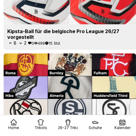
Kipsta-Ball für die belgische Pro League 26/27
vorgestellt
8
2
0
499
15 Std.
Trend bei den Trikots 2026/27: Alternative
Home
Trikots
26-27 Trikots
Schuhe
Kalender
Vereinswappen sind überall