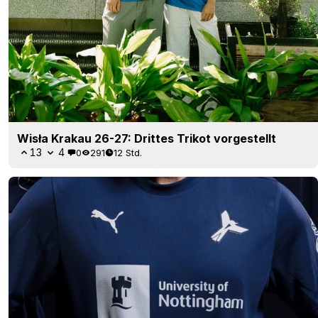
Wisła Krakau 26-27: Drittes Trikot vorgestellt
13
4
0
291
12 Std.