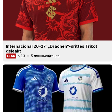
Internacional 26–27: „Drachen“-drittes Trikot
geleakt
13
5
0
849
11 Std.
LEAK