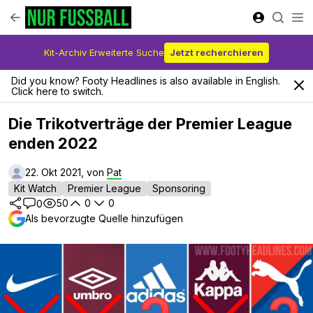
Kit-Archiv Erweiterte Suche
Jetzt recherchieren
Did you know? Footy Headlines is also available in English.
Click here to switch.
Die Trikotverträge der Premier League
enden 2022
22. Okt 2021, von
Pat
Kit Watch
Premier League
Sponsoring
50
0
0
0
Als bevorzugte Quelle hinzufügen