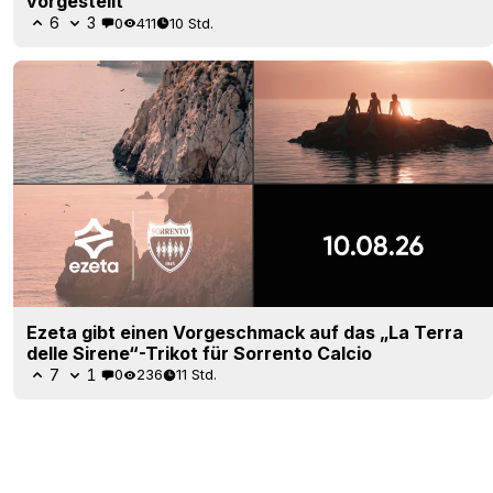
vorgestellt
6
3
0
411
10 Std.
Ezeta gibt einen Vorgeschmack auf das „La Terra
delle Sirene“-Trikot für Sorrento Calcio
7
1
0
236
11 Std.