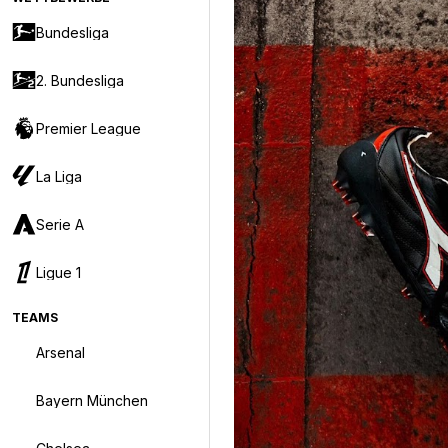
Bundesliga
2. Bundesliga
Premier League
La Liga
Serie A
Ligue 1
TEAMS
Arsenal
Bayern München