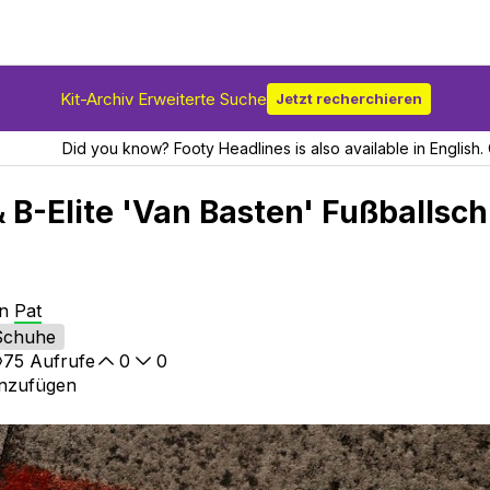
Kit-Archiv Erweiterte Suche
Jetzt recherchieren
Did you know? Footy Headlines is also available in English. 
& B-Elite 'Van Basten' Fußballsc
on
Pat
Schuhe
75
Aufrufe
0
0
inzufügen