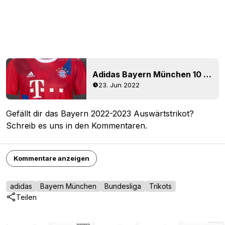
Adidas Bayern München 10 Jahre Meistertrikot veröffentlicht - wieder erhältlich
23. Jun 2022
Gefällt dir das Bayern 2022-2023 Auswärtstrikot?
Schreib es uns in den Kommentaren.
Kommentare anzeigen
adidas
Bayern München
Bundesliga
Trikots
Teilen