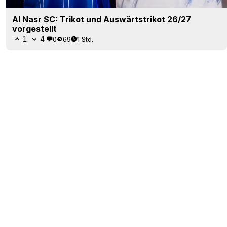
Al Nasr SC: Trikot und Auswärtstrikot 26/27
vorgestellt
1
4
0
69
1 Std.