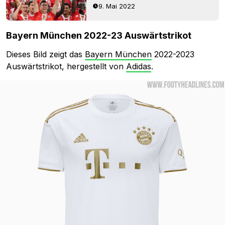
9. Mai 2022
Bayern München 2022-23 Auswärtstrikot
Dieses Bild zeigt das
Bayern München
2022-2023
Auswärtstrikot, hergestellt von
Adidas
.