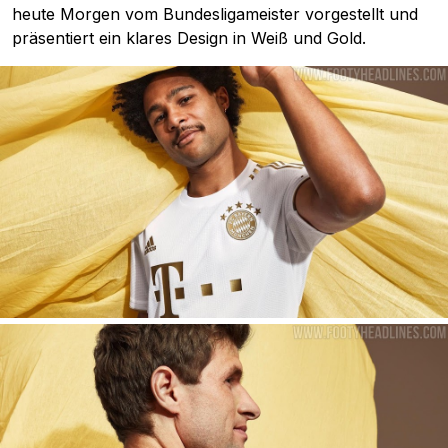
heute Morgen vom Bundesligameister vorgestellt und
präsentiert ein klares Design in Weiß und Gold.