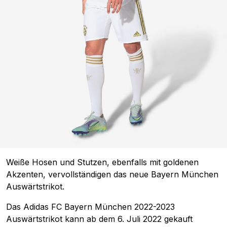
Weiße Hosen und Stutzen, ebenfalls mit goldenen
Akzenten, vervollständigen das neue Bayern München
Auswärtstrikot.
Das Adidas FC Bayern München 2022-2023
Auswärtstrikot kann ab dem 6. Juli 2022 gekauft