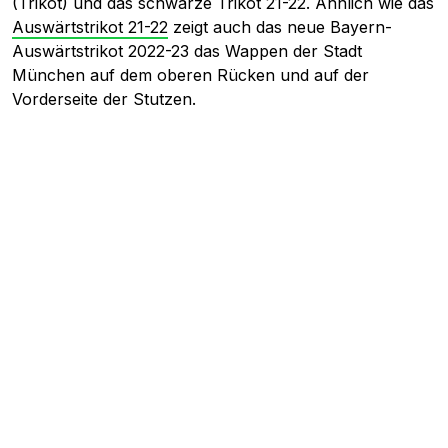
(Trikot) und das schwarze Trikot 21-22. Ähnlich wie das
Auswärtstrikot 21-22
zeigt auch das neue Bayern-
Auswärtstrikot 2022-23 das Wappen der Stadt
München auf dem oberen Rücken und auf der
Vorderseite der Stutzen.