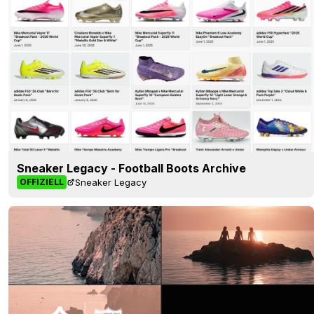
Sneaker Legacy - Football Boots Archive
Sneaker Legacy
OFFIZIELL