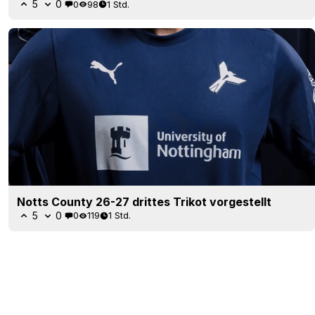
5
0
0
98
1 Std.
Notts County 26-27 drittes Trikot vorgestellt
5
0
0
119
1 Std.