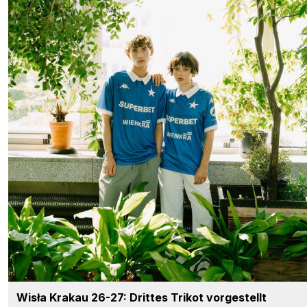
Wisła Krakau 26-27: Drittes Trikot vorgestellt