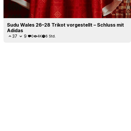
Sudu Wales 26–28 Trikot vorgestellt – Schluss mit
Adidas
37
9
0
4K
6 Std.