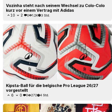
Vozinha steht nach seinem Wechsel zu Colo-Colo
kurz vor einem Vertrag mit Adidas
10
2
0
1.2K
3 Std.
Kipsta-Ball für die belgische Pro League 26/27
vorgestellt
6
0
0
272
4 Std.