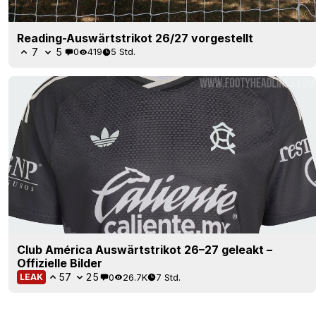
Reading-Auswärtstrikot 26/27 vorgestellt
7
5
0
419
5 Std.
Club América Auswärtstrikot 26–27 geleakt –
Offizielle Bilder
57
25
0
26.7K
7 Std.
LEAK