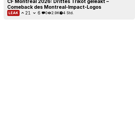
CF Montreal 2026: Drittes Trikot geleakt –
Comeback des Montreal-Impact-Logos
21
6
0
2.9K
4 Std.
LEAK