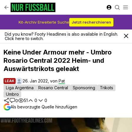
Kit-Archiv Erweiterte Suche
Jetzt recherchieren
Did you know? Footy Headlines is also available in English.
Click here to switch.
Keine Under Armour mehr - Umbro
Rosario Central 2022 Heim- und
Auswärtstrikots geleakt
26. Jan 2022, von
Pat
LEAK
Liga Argentina
Rosario Central
Sponsoring
Trikots
Umbro
51
0
0
0
Als bevorzugte Quelle hinzufügen