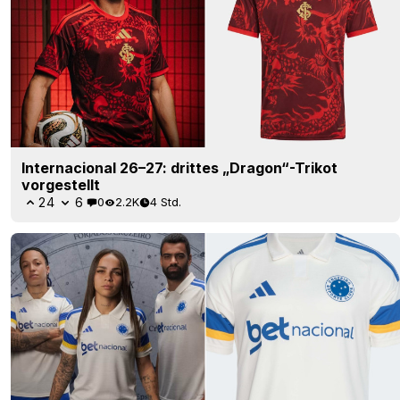
Internacional 26–27: drittes „Dragon“-Trikot
vorgestellt
24
6
0
2.2K
4 Std.