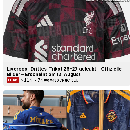
Liverpool-Drittes-Trikot 26–27 geleakt – Offizielle
Bilder – Erscheint am 12. August
114
74
0
186.7K
7 Std.
LEAK