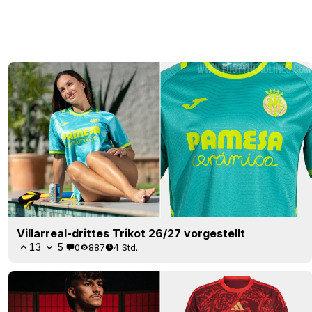
Villarreal-drittes Trikot 26/27 vorgestellt
13
5
0
887
4 Std.