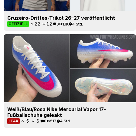
Cruzeiro-Drittes-Trikot 26–27 veröffentlicht
22
12
0
1.1K
4 Std.
OFFIZIELL
Weiß/Blau/Rosa Nike Mercurial Vapor 17-
Fußballschuhe geleakt
5
6
0
517
4 Std.
LEAK