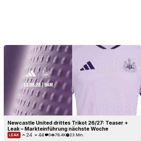
Newcastle United drittes Trikot 26/27: Teaser +
Leak – Markteinführung nächste Woche
24
44
0
78.4K
23 Min.
LEAK