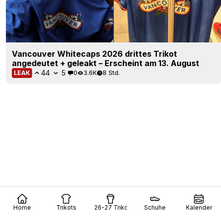
Vancouver Whitecaps 2026 drittes Trikot
angedeutet + geleakt – Erscheint am 13. August
44
5
0
3.6K
8 Std.
LEAK
Home
Trikots
26-27 Trikots
Schuhe
Kalender