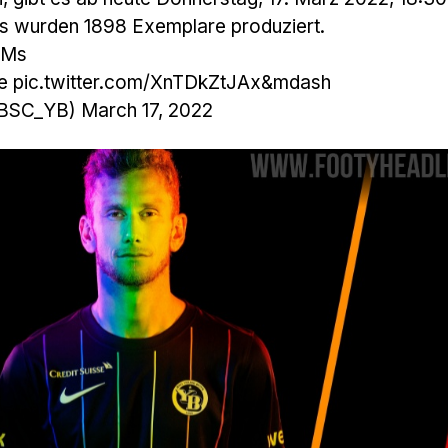
es wurden 1898 Exemplare produziert.
LMs
e
pic.twitter.com/XnTDkZtJAx&mdash
@BSC_YB)
March 17, 2022