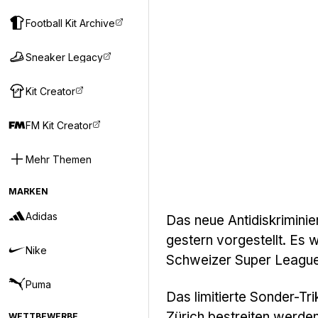
Football Kit Archive
Sneaker Legacy
Kit Creator
FM Kit Creator
Mehr Themen
MARKEN
Adidas
Das neue Antidiskrimini
gestern vorgestellt. Es 
Nike
Schweizer Super League
Puma
Das limitierte Sonder-T
Zürich bestreiten werden
WETTBEWERBE