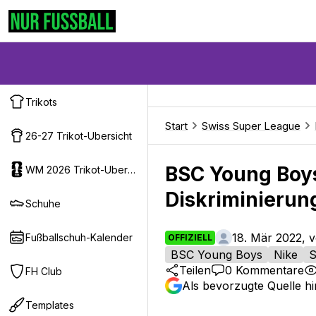
Trikots
Start
Swiss Super League
26-27 Trikot-Ubersicht
BSC Young Boys
WM 2026 Trikot-Ubersicht
Diskriminierung
Schuhe
18. Mär 2022, 
Fußballschuh-Kalender
OFFIZIELL
BSC Young Boys
Nike
S
Teilen
0
Kommentare
FH Club
Als bevorzugte Quelle h
Templates