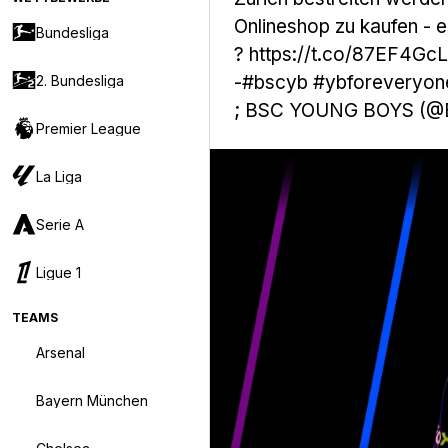
Onlineshop zu kaufen - 
Bundesliga
?
https://t.co/87EF4Gc
-#bscyb
#ybforeveryon
2. Bundesliga
; BSC YOUNG BOYS (
Premier League
La Liga
Serie A
Ligue 1
TEAMS
Arsenal
Bayern München