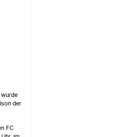
2 wurde
aison der
en FC
 Uhr, im