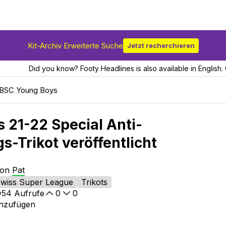
Kit-Archiv Erweiterte Suche
Jetzt recherchieren
Did you know? Footy Headlines is also available in English. 
BSC Young Boys
 21-22 Special Anti-
s-Trikot veröffentlicht
von
Pat
wiss Super League
Trikots
54
Aufrufe
0
0
inzufügen