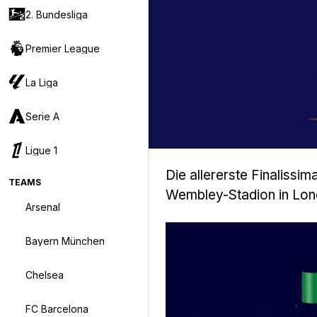
2. Bundesliga
Premier League
La Liga
Serie A
Ligue 1
Die allererste Finalissima
TEAMS
Wembley-Stadion in Lond
Arsenal
Bayern München
Chelsea
FC Barcelona