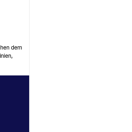
schen dem
nien,