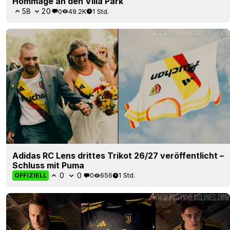
Hommage an den Villa Park
58
20
0
49.2K
1 Std.
Adidas RC Lens drittes Trikot 26/27 veröffentlicht –
Schluss mit Puma
0
0
0
656
1 Std.
OFFIZIELL