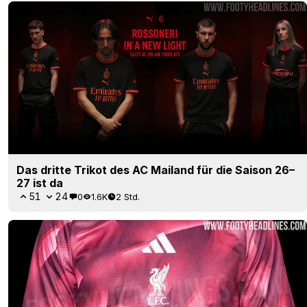
Das dritte Trikot des AC Mailand für die Saison 26–
27 ist da
51
24
0
1.6K
2 Std.