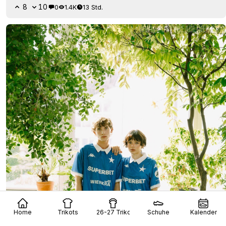
8
10
0
1.4K
13 Std.
Home
Trikots
26-27 Trikots
Schuhe
Kalender