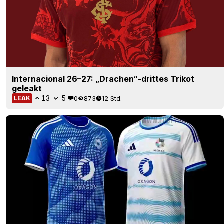
Internacional 26–27: „Drachen“-drittes Trikot
geleakt
13
5
0
873
12 Std.
LEAK