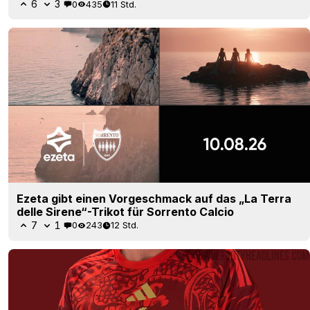
6
3
0
435
11 Std.
Ezeta gibt einen Vorgeschmack auf das „La Terra
delle Sirene“-Trikot für Sorrento Calcio
7
1
0
243
12 Std.