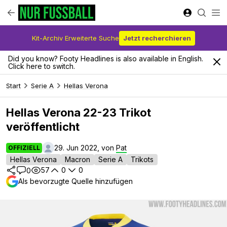
Kit-Archiv Erweiterte Suche
Jetzt recherchieren
Did you know? Footy Headlines is also available in English.
Click here to switch.
Start
Serie A
Hellas Verona
Hellas Verona 22-23 Trikot
veröffentlicht
29. Jun 2022, von
Pat
OFFIZIELL
Hellas Verona
Macron
Serie A
Trikots
57
0
0
0
Als bevorzugte Quelle hinzufügen