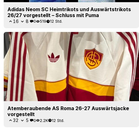
Adidas Neom SC Heimtrikots und Auswärtstrikots
26/27 vorgestellt – Schluss mit Puma
16
8
0
519
12 Std.
Atemberaubende AS Roma 26-27 Auswärtsjacke
vorgestellt
32
5
0
2.2K
12 Std.