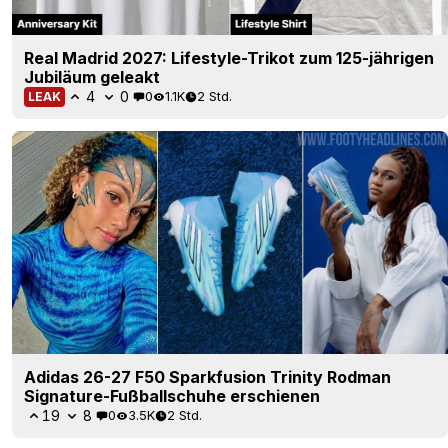
Real Madrid 2027: Lifestyle-Trikot zum 125-jährigen
Jubiläum geleakt
4
0
0
1.1K
2 Std.
LEAK
Adidas 26-27 F50 Sparkfusion Trinity Rodman
Signature-Fußballschuhe erschienen
19
8
0
3.5K
2 Std.