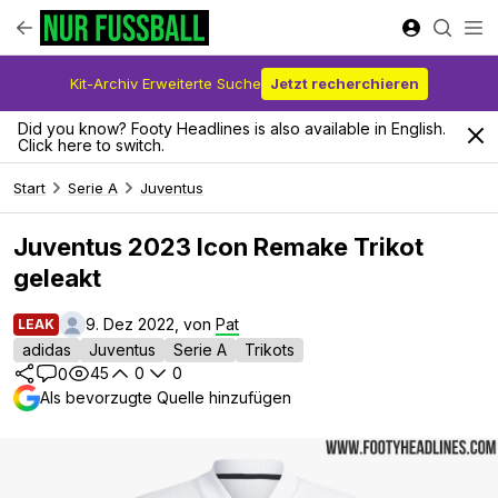
Kit-Archiv Erweiterte Suche
Jetzt recherchieren
Did you know? Footy Headlines is also available in English.
Click here to switch.
Start
Serie A
Juventus
Juventus 2023 Icon Remake Trikot
geleakt
9. Dez 2022, von
Pat
LEAK
adidas
Juventus
Serie A
Trikots
45
0
0
0
Als bevorzugte Quelle hinzufügen