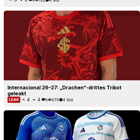
Internacional 26–27: „Drachen“-drittes Trikot
geleakt
4
4
0
575
4 Std.
LEAK