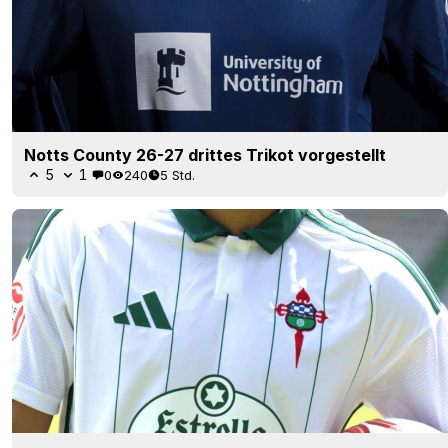
Notts County 26-27 drittes Trikot vorgestellt
5
1
0
240
5 Std.