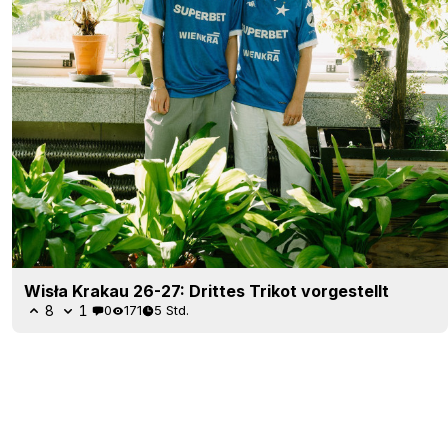
Wisła Krakau 26-27: Drittes Trikot vorgestellt
8
1
0
171
5 Std.