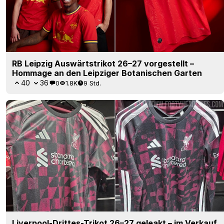
RB Leipzig Auswärtstrikot 26–27 vorgestellt –
Hommage an den Leipziger Botanischen Garten
40
36
0
1.8K
9 Std.
Liverpool-Drittes-Trikot 26–27 geleakt – im Verkauf