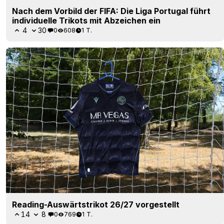
Nach dem Vorbild der FIFA: Die Liga Portugal führt
individuelle Trikots mit Abzeichen ein
4
30
0
608
1 T.
Reading-Auswärtstrikot 26/27 vorgestellt
14
8
0
769
1 T.