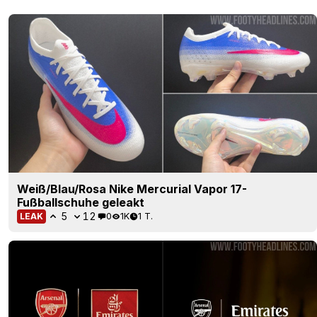
Weiß/Blau/Rosa Nike Mercurial Vapor 17-
Fußballschuhe geleakt
5
12
0
1K
1 T.
LEAK