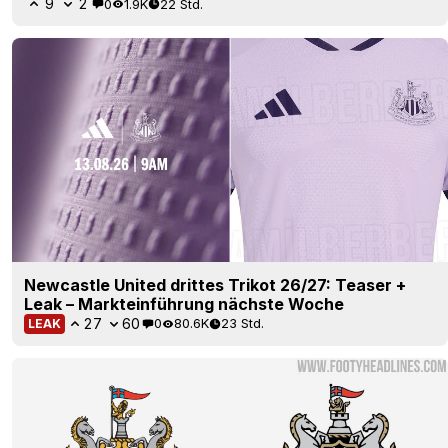
9
2
0
1.9K
22 Std.
Newcastle United drittes Trikot 26/27: Teaser +
Leak – Markteinführung nächste Woche
27
60
0
80.6K
23 Std.
LEAK