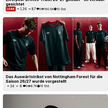
gesichtet
126
87
0
190.5K
10 Std.
LEAK
Das Auswärtstrikot von Nottingham Forest für die
Saison 26/27 wurde vorgestellt
34
8
0
8.7K
10 Std.