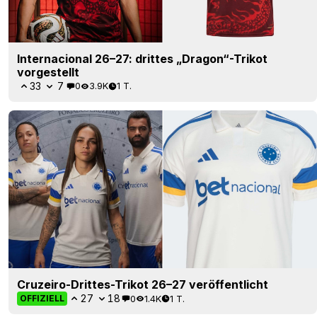
Internacional 26–27: drittes „Dragon“-Trikot
vorgestellt
33
7
0
3.9K
1 T.
Cruzeiro-Drittes-Trikot 26–27 veröffentlicht
27
18
0
1.4K
1 T.
OFFIZIELL