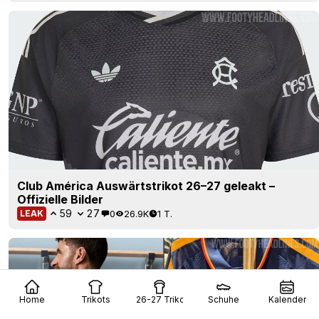
Club América Auswärtstrikot 26–27 geleakt –
Offizielle Bilder
59
27
0
26.9K
1 T.
LEAK
Home
Trikots
26-27 Trikots
Schuhe
Kalender