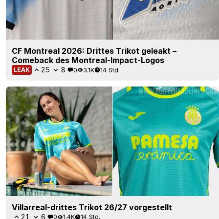
CF Montreal 2026: Drittes Trikot geleakt –
Comeback des Montreal-Impact-Logos
25
8
0
3.1K
14 Std.
LEAK
Villarreal-drittes Trikot 26/27 vorgestellt
21
6
0
1.4K
14 Std.