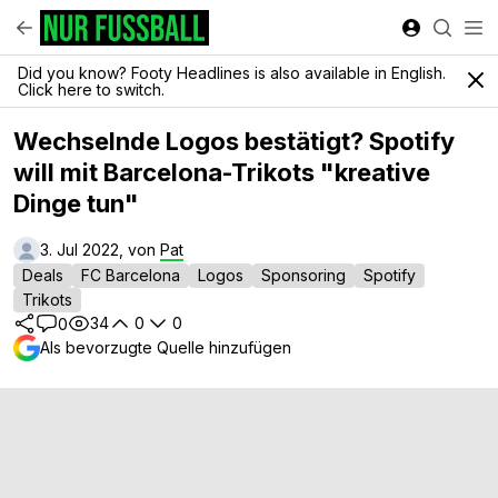
Did you know? Footy Headlines is also available in English.
Click here to switch.
Wechselnde Logos bestätigt? Spotify
will mit Barcelona-Trikots "kreative
Dinge tun"
3. Jul 2022, von
Pat
Deals
FC Barcelona
Logos
Sponsoring
Spotify
Trikots
34
0
0
0
Als bevorzugte Quelle hinzufügen