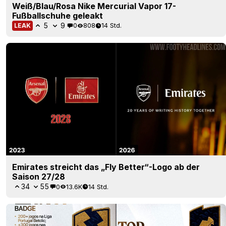
Weiß/Blau/Rosa Nike Mercurial Vapor 17-
Fußballschuhe geleakt
5
9
0
808
14 Std.
LEAK
Emirates streicht das „Fly Better“-Logo ab der
Saison 27/28
34
55
0
13.6K
14 Std.