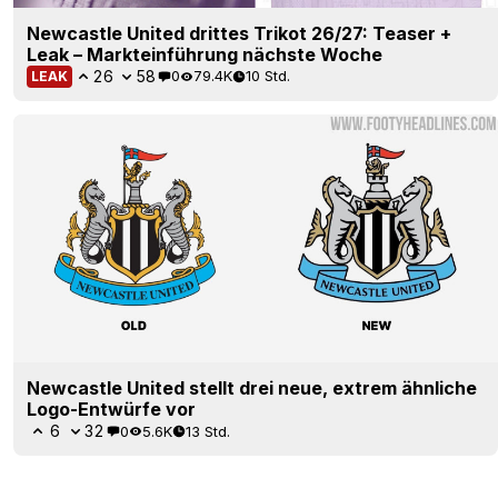
Newcastle United drittes Trikot 26/27: Teaser +
Leak – Markteinführung nächste Woche
26
58
0
79.4K
10 Std.
LEAK
Newcastle United stellt drei neue, extrem ähnliche
Logo-Entwürfe vor
6
32
0
5.6K
13 Std.