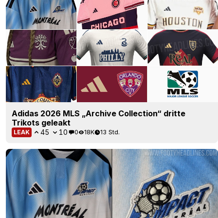
Adidas 2026 MLS „Archive Collection“ dritte
Trikots geleakt
45
10
0
18K
13 Std.
LEAK