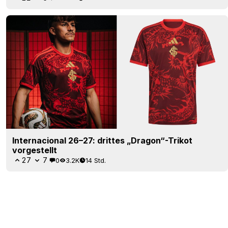
Internacional 26–27: drittes „Dragon“-Trikot
vorgestellt
27
7
0
3.2K
14 Std.