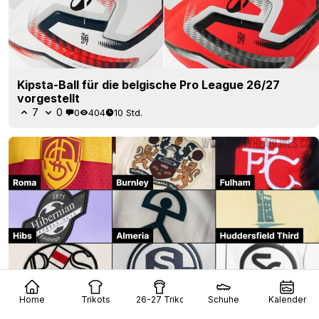
Kipsta-Ball für die belgische Pro League 26/27
vorgestellt
7
0
0
404
10 Std.
Home
Trikots
26-27 Trikots
Schuhe
Kalender
Trend bei den Trikots 2026/27: Alternative