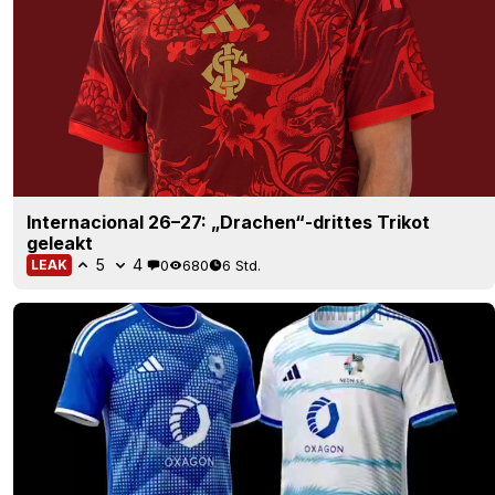
Internacional 26–27: „Drachen“-drittes Trikot
geleakt
5
4
0
680
6 Std.
LEAK