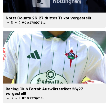
Notts County 26-27 drittes Trikot vorgestellt
5
2
0
278
7 Std.
Racing Club Ferrol: Auswärtstrikot 26/27
vorgestellt
6
1
0
227
7 Std.