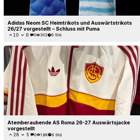
Adidas Neom SC Heimtrikots und Auswärtstrikots
26/27 vorgestellt – Schluss mit Puma
10
6
0
302
6 Std.
Atemberaubende AS Roma 26-27 Auswärtsjacke
vorgestellt
28
5
0
1.8K
6 Std.