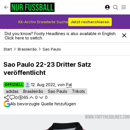
Kit-Archiv Erweiterte Suche
Jetzt recherchieren
Did you know? Footy Headlines is also available in English.
Click here to switch.
Start
Brasileirão
Sao Paulo
Sao Paulo 22-23 Dritter Satz
veröffentlicht
12. Aug 2022, von
Pat
OFFIZIELL
adidas
Brasileirão
Sao Paulo
Trikots
65
0
0
0
Als bevorzugte Quelle hinzufügen