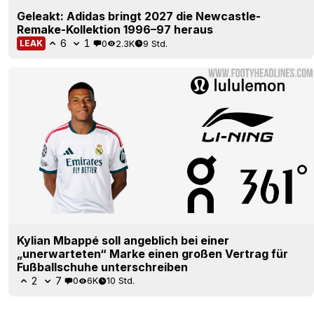
Geleakt: Adidas bringt 2027 die Newcastle-
Remake-Kollektion 1996–97 heraus
6
1
0
2.3K
9 Std.
LEAK
Kylian Mbappé soll angeblich bei einer
„unerwarteten“ Marke einen großen Vertrag für
Fußballschuhe unterschreiben
2
7
0
6K
10 Std.