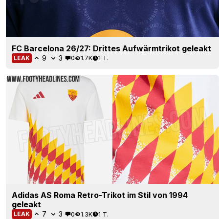
FC Barcelona 26/27: Drittes Aufwärmtrikot geleakt
9
3
0
1.7K
1 T.
LEAK
Adidas AS Roma Retro-Trikot im Stil von 1994
geleakt
7
3
0
1.3K
1 T.
LEAK