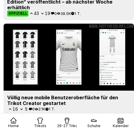
Edition“ veröffentlicht – ab nächster Woche
erhältlich
43
19
0
38.5K
1 T.
OFFIZIELL
Völlig neue mobile Benutzeroberfläche für den
Trikot Creator gestartet
16
5
0
2.1K
1 T.
Home
Trikots
26-27 Trikots
Schuhe
Kalender