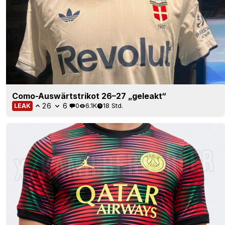
Como-Auswärtstrikot 26–27 „geleakt“
26
6
0
6.1K
18 Std.
LEAK