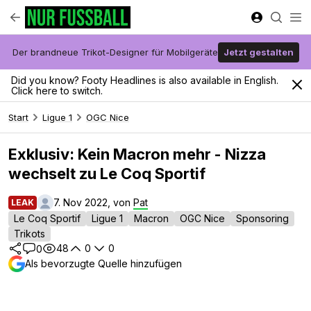
Der brandneue Trikot-Designer für Mobilgeräte
Jetzt gestalten
Did you know? Footy Headlines is also available in English.
Click here to switch.
Start
Ligue 1
OGC Nice
Exklusiv: Kein Macron mehr - Nizza
wechselt zu Le Coq Sportif
7. Nov 2022, von
Pat
LEAK
Le Coq Sportif
Ligue 1
Macron
OGC Nice
Sponsoring
Trikots
48
0
0
0
Als bevorzugte Quelle hinzufügen