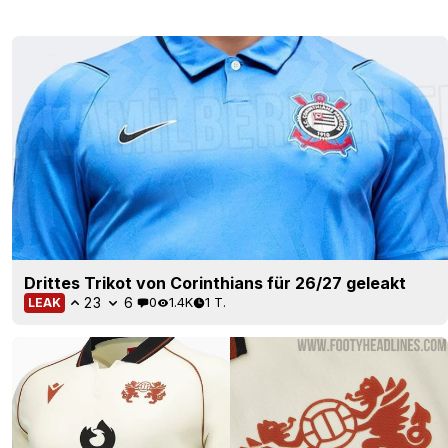
Drittes Trikot von Corinthians für 26/27 geleakt
23
6
0
1.4K
1 T.
LEAK