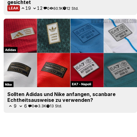
gesichtet
19
12
0
60.1K
12 Std.
LEAK
Sollten Adidas und Nike anfangen, scanbare
Echtheitsausweise zu verwenden?
9
6
0
3.3K
13 Std.