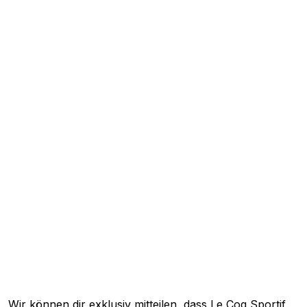
Wir können dir exklusiv mitteilen, dass
Le Coq Sportif