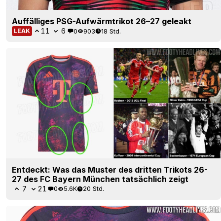
Auffälliges PSG-Aufwärmtrikot 26–27 geleakt
11
6
0
903
18 Std.
LEAK
Entdeckt: Was das Muster des dritten Trikots 26-
27 des FC Bayern München tatsächlich zeigt
7
21
0
5.6K
20 Std.