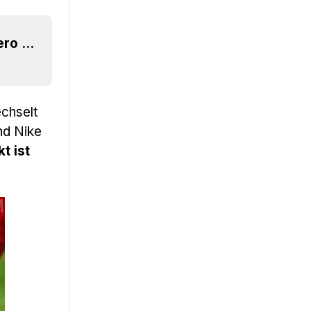
James Rodríguez kehrt zu den Adidas F50 Adizero "2014 World Cup Boots" zurück
chselt
d Nike
t ist