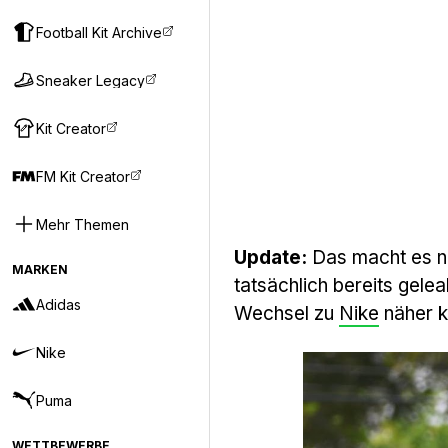
Football Kit Archive
Sneaker Legacy
Kit Creator
FM Kit Creator
Mehr Themen
Update:
Das macht es ni
MARKEN
tatsächlich bereits gele
Adidas
Wechsel zu
Nike
näher k
Nike
Puma
WETTBEWERBE