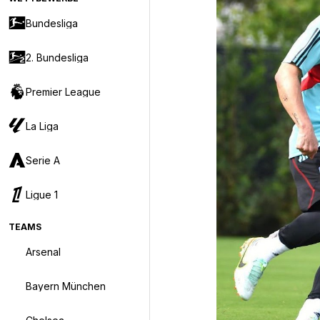
Bundesliga
2. Bundesliga
Premier League
La Liga
Serie A
Ligue 1
TEAMS
Arsenal
Bayern München