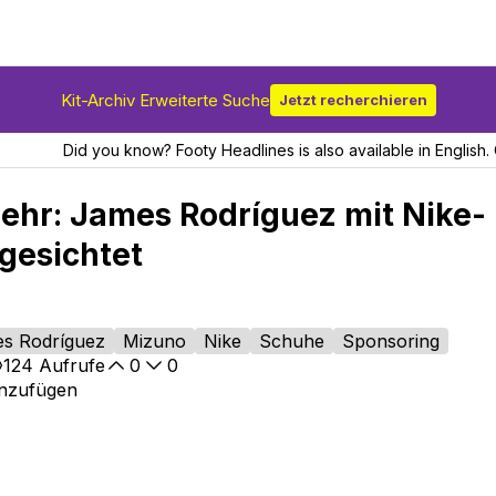
Kit-Archiv Erweiterte Suche
Jetzt recherchieren
Did you know? Footy Headlines is also available in English. 
ehr: James Rodríguez mit Nike-
gesichtet
s Rodríguez
Mizuno
Nike
Schuhe
Sponsoring
124
Aufrufe
0
0
inzufügen