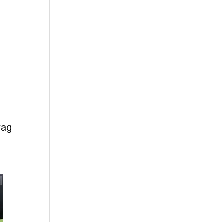
rag
m