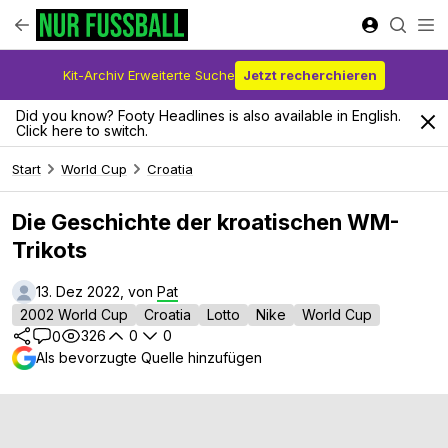
Kit-Archiv Erweiterte Suche
Jetzt recherchieren
Did you know? Footy Headlines is also available in English.
Click here to switch.
Start
World Cup
Croatia
Die Geschichte der kroatischen WM-
Trikots
13. Dez 2022, von
Pat
2002 World Cup
Croatia
Lotto
Nike
World Cup
326
0
0
0
Als bevorzugte Quelle hinzufügen