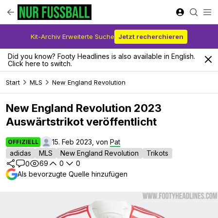
Kit-Archiv Erweiterte Suche
Jetzt recherchieren
Did you know? Footy Headlines is also available in English.
Click here to switch.
Start
MLS
New England Revolution
New England Revolution 2023
Auswärtstrikot veröffentlicht
15. Feb 2023, von
Pat
OFFIZIELL
adidas
MLS
New England Revolution
Trikots
69
0
0
0
Als bevorzugte Quelle hinzufügen