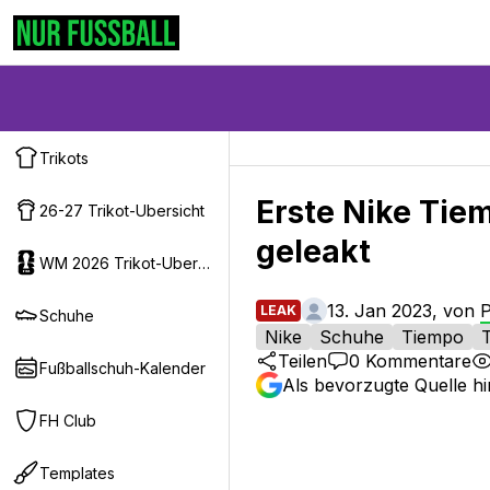
Trikots
Erste Nike Tie
26-27 Trikot-Ubersicht
geleakt
WM 2026 Trikot-Ubersicht
13. Jan 2023, von
P
LEAK
Schuhe
Nike
Schuhe
Tiempo
Teilen
0
Kommentare
Fußballschuh-Kalender
Als bevorzugte Quelle h
FH Club
Templates