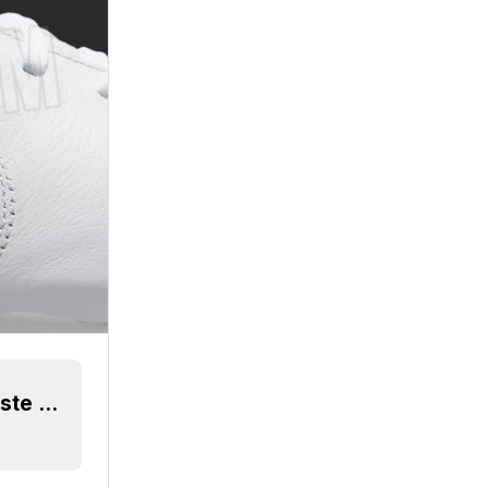
Nike 2023 'Blast' Boots Pack veröffentlicht - Erste 2023 On-Pitch Boots - Tiempo wegen Herstellungsproblemen verschoben