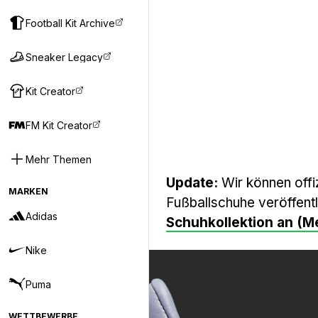
Football Kit Archive
Sneaker Legacy
Kit Creator
FM Kit Creator
Mehr Themen
Update:
Wir können offiz
MARKEN
Fußballschuhe veröffentl
Adidas
Schuhkollektion an (M
Nike
Puma
WETTBEWERBE