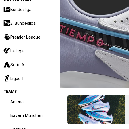
Bundesliga
2. Bundesliga
Premier League
La Liga
Serie A
Ligue 1
TEAMS
Arsenal
Bayern München