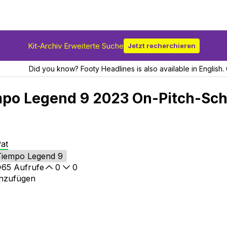
Kit-Archiv Erweiterte Suche
Jetzt recherchieren
Did you know? Footy Headlines is also available in English. 
mpo Legend 9 2023 On-Pitch-Sc
at
Tiempo Legend 9
65
Aufrufe
0
0
inzufügen