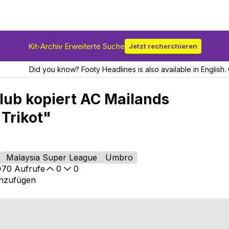
Kit-Archiv Erweiterte Suche
Jetzt recherchieren
Did you know? Footy Headlines is also available in English. 
lub kopiert AC Mailands
 Trikot"
Malaysia Super League
Umbro
70
Aufrufe
0
0
inzufügen