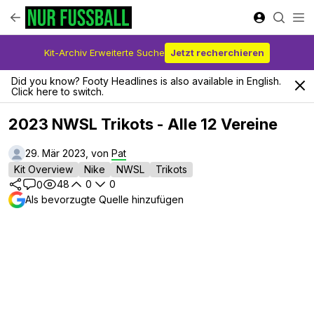
Kit-Archiv Erweiterte Suche
Jetzt recherchieren
Did you know? Footy Headlines is also available in English.
Click here to switch.
2023 NWSL Trikots - Alle 12 Vereine
29. Mär 2023, von
Pat
Kit Overview
Nike
NWSL
Trikots
48
0
0
0
Als bevorzugte Quelle hinzufügen