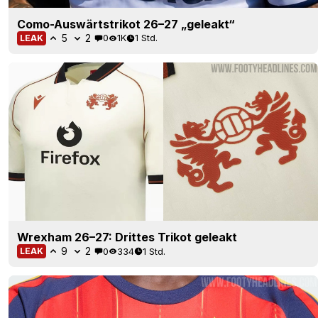
Como-Auswärtstrikot 26–27 „geleakt“
5
2
0
1K
1 Std.
LEAK
Wrexham 26–27: Drittes Trikot geleakt
9
2
0
334
1 Std.
LEAK