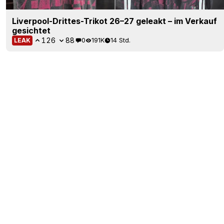
Liverpool-Drittes-Trikot 26–27 geleakt – im Verkauf
gesichtet
126
88
0
191K
14 Std.
LEAK