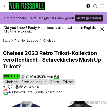
Der brandneue Trikot-Designer für Mobilgeräte
Jetzt gestalten
Did you know? Footy Headlines is also available in English.
Click here to switch.
Start
Premier League
Chelsea
Chelsea 2023 Retro Trikot-Kollektion
veröffentlicht - Schreckliches Mash Up
Trikot?
21. Mär 2023, von
Pat
OFFIZIELL
Chelsea
Premier League
Retro
Trikots
58
0
0
0
Als bevorzugte Quelle hinzufügen