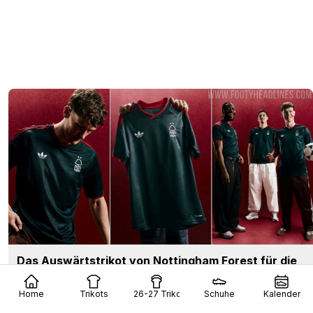
Das Auswärtstrikot von Nottingham Forest für die
Saison 26/27 wurde vorgestellt
36
8
0
9.4K
14 Std.
Home
Trikots
26-27 Trikots
Schuhe
Kalender