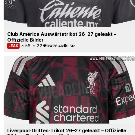
Club América Auswärtstrikot 26–27 geleakt –
Offizielle Bilder
56
22
0
26.4K
1 Std.
LEAK
Liverpool-Drittes-Trikot 26–27 geleakt – Offizielle