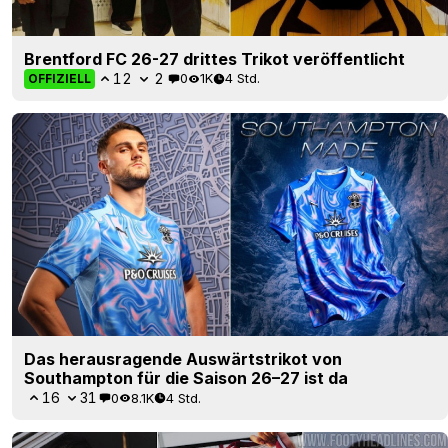
Brentford FC 26-27 drittes Trikot veröffentlicht
12
2
0
1K
4 Std.
OFFIZIELL
Das herausragende Auswärtstrikot von
Southampton für die Saison 26–27 ist da
16
31
0
8.1K
4 Std.