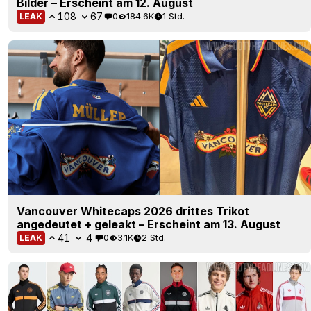
Bilder – Erscheint am 12. August
108
67
0
184.6K
1 Std.
LEAK
Vancouver Whitecaps 2026 drittes Trikot
angedeutet + geleakt – Erscheint am 13. August
41
4
0
3.1K
2 Std.
LEAK