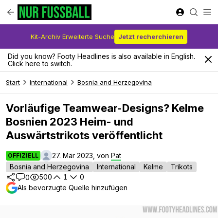
Kit-Archiv Erweiterte Suche
Jetzt recherchieren
Did you know? Footy Headlines is also available in English.
Click here to switch.
Start
International
Bosnia and Herzegovina
Vorläufige Teamwear-Designs? Kelme
Bosnien 2023 Heim- und
Auswärtstrikots veröffentlicht
27. Mär 2023, von
Pat
OFFIZIELL
Bosnia and Herzegovina
International
Kelme
Trikots
500
1
0
0
Als bevorzugte Quelle hinzufügen