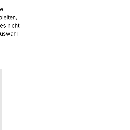
le
ielten,
es nicht
Auswahl -