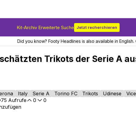
Kit-Archiv Erweiterte Suche
Jetzt recherchieren
Did you know? Footy Headlines is also available in English. 
schätzten Trikots der Serie A a
Verona
Italy
Serie A
Torino FC
Trikots
Udinese
Vic
75
Aufrufe
0
0
inzufügen