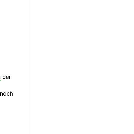
s
der
t noch