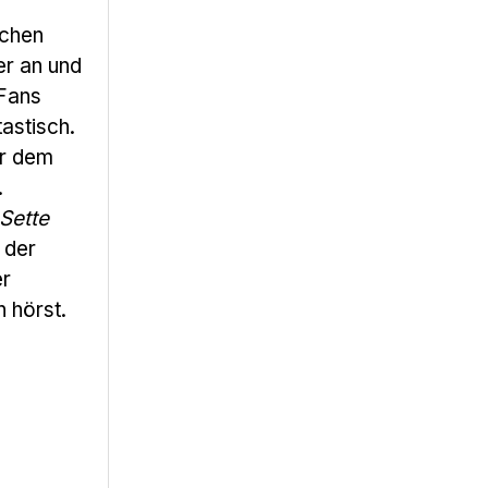
schen
er an und
 Fans
tastisch.
or dem
.
 Sette
 der
er
 hörst.