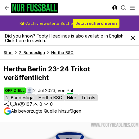
Kit-Archiv Erweiterte Suche
Jetzt recherchieren
Did you know? Footy Headlines is also available in English.
Click here to switch.
Start
2. Bundesliga
Hertha BSC
Hertha Berlin 23-24 Trikot
veröffentlicht
2. Jul 2023, von
Pat
OFFIZIELL
2. Bundesliga
Hertha BSC
Nike
Trikots
107
0
0
0
Als bevorzugte Quelle hinzufügen