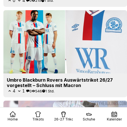
0
4
0
215
1 Std.
Umbro Blackburn Rovers Auswärtstrikot 26/27
vorgestellt – Schluss mit Macron
4
1
0
546
1 Std.
Home
Trikots
26-27 Trikots
Schuhe
Kalender