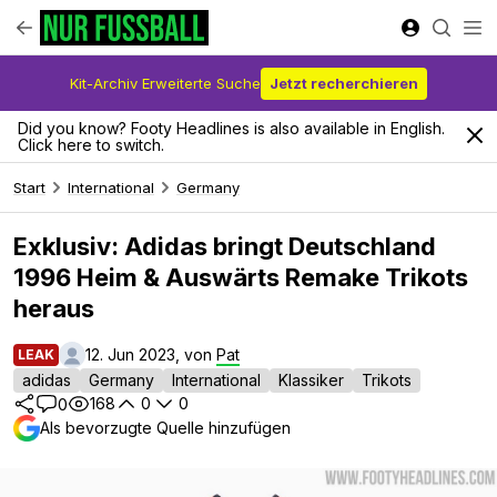
Kit-Archiv Erweiterte Suche
Jetzt recherchieren
Did you know? Footy Headlines is also available in English.
Click here to switch.
Start
International
Germany
Exklusiv: Adidas bringt Deutschland
1996 Heim & Auswärts Remake Trikots
heraus
12. Jun 2023, von
Pat
LEAK
adidas
Germany
International
Klassiker
Trikots
168
0
0
0
Als bevorzugte Quelle hinzufügen