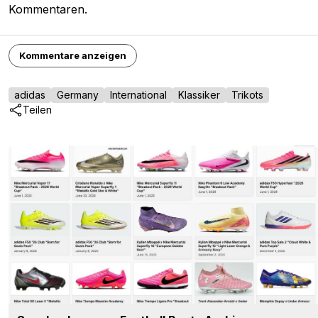
adidas
Germany
International
Klassiker
Trikots
Teilen
Sneaker Legacy - Football Boots Archive
Sneaker Legacy
OFFIZIELL