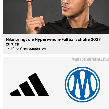
Nike bringt die Hypervenom-Fußballschuhe 2027
zurück
10
9
0
4K
8 Std.
Adidas kehrt als Trikot-Ausstatter von Marseille
zurück
27
11
0
2.8K
9 Std.