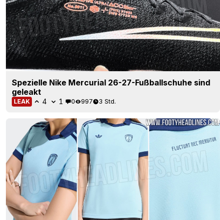
Spezielle Nike Mercurial 26-27-Fußballschuhe sind
geleakt
4
1
0
997
3 Std.
LEAK
EXKLUSIV: Auswärtstrikot des Paris FC 26-27
geleakt
6
3
0
506
3 Std.
LEAK