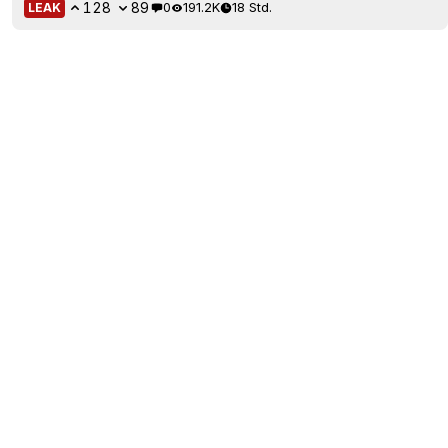
128
89
0
191.2K
18 Std.
LEAK