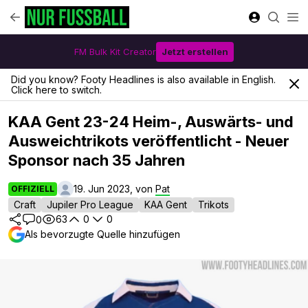
FM Bulk Kit Creator
Jetzt erstellen
Did you know? Footy Headlines is also available in English.
Click here to switch.
KAA Gent 23-24 Heim-, Auswärts- und
Ausweichtrikots veröffentlicht - Neuer
Sponsor nach 35 Jahren
19. Jun 2023, von
Pat
OFFIZIELL
Craft
Jupiler Pro League
KAA Gent
Trikots
63
0
0
0
Als bevorzugte Quelle hinzufügen