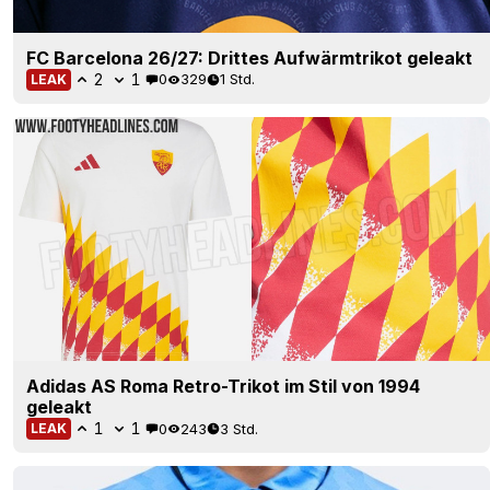
FC Barcelona 26/27: Drittes Aufwärmtrikot geleakt
2
1
0
329
1 Std.
LEAK
Adidas AS Roma Retro-Trikot im Stil von 1994
geleakt
1
1
0
243
3 Std.
LEAK