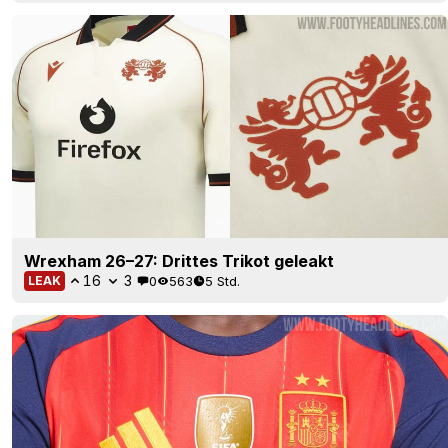
Wrexham 26–27: Drittes Trikot geleakt
16
3
0
563
5 Std.
LEAK