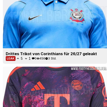
Drittes Trikot von Corinthians für 26/27 geleakt
5
1
0
456
3 Std.
LEAK