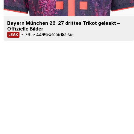
Bayern München 26–27 drittes Trikot geleakt –
Offizielle Bilder
76
44
0
100K
3 Std.
LEAK