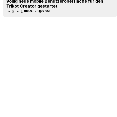
Völlig neue mobile Benutzeroberfläche für den
Trikot Creator gestartet
6
1
0
626
6 Std.