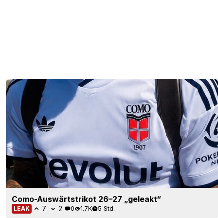
Como-Auswärtstrikot 26–27 „geleakt“
7
2
0
1.7K
5 Std.
LEAK