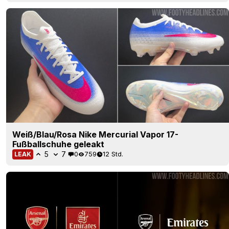
Weiß/Blau/Rosa Nike Mercurial Vapor 17-
Fußballschuhe geleakt
5
7
0
759
12 Std.
LEAK
Emirates streicht das „Fly Better“-Logo ab der
Saison 27/28
34
55
0
13.4K
12 Std.