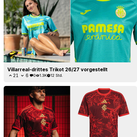
Villarreal-drittes Trikot 26/27 vorgestellt
21
6
0
1.3K
12 Std.
Internacional 26–27: drittes „Dragon“-Trikot
vorgestellt
27
7
0
3K
12 Std.