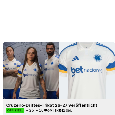
Cruzeiro-Drittes-Trikot 26–27 veröffentlicht
25
16
0
1.3K
12 Std.
OFFIZIELL