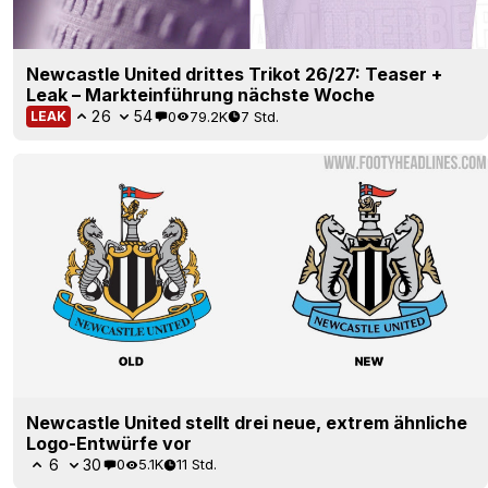
Newcastle United drittes Trikot 26/27: Teaser +
Leak – Markteinführung nächste Woche
26
54
0
79.2K
7 Std.
LEAK
Newcastle United stellt drei neue, extrem ähnliche
Logo-Entwürfe vor
6
30
0
5.1K
11 Std.