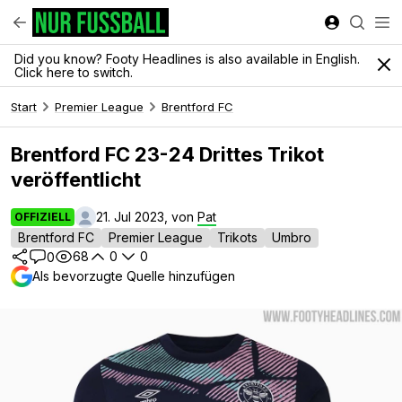
Did you know? Footy Headlines is also available in English.
Click here to switch.
Start
Premier League
Brentford FC
Brentford FC 23-24 Drittes Trikot
veröffentlicht
21. Jul 2023, von
Pat
OFFIZIELL
Brentford FC
Premier League
Trikots
Umbro
68
0
0
0
Als bevorzugte Quelle hinzufügen