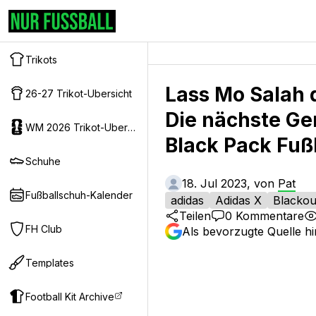
Trikots
Lass Mo Salah d
26-27 Trikot-Ubersicht
Die nächste Ge
WM 2026 Trikot-Ubersicht
Black Pack Fuß
Schuhe
18. Jul 2023, von
Pat
Fußballschuh-Kalender
adidas
Adidas X
Blackou
Teilen
0
Kommentare
FH Club
Als bevorzugte Quelle h
Templates
Football Kit Archive