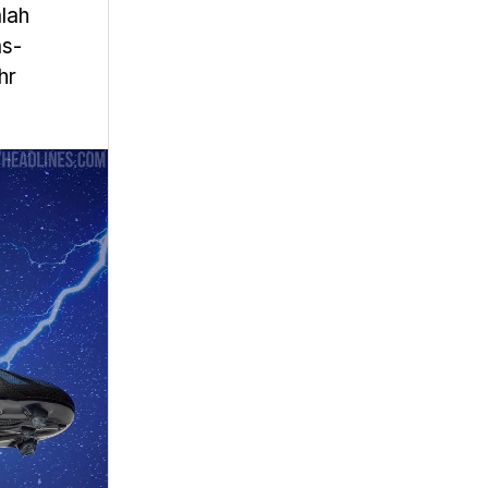
lah
as-
hr