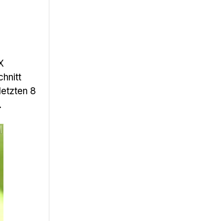
X
hnitt
letzten 8
.