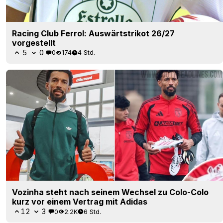
Racing Club Ferrol: Auswärtstrikot 26/27
vorgestellt
5
0
0
174
4 Std.
Vozinha steht nach seinem Wechsel zu Colo-Colo
kurz vor einem Vertrag mit Adidas
12
3
0
2.2K
6 Std.