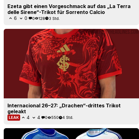
Ezeta gibt einen Vorgeschmack auf das „La Terra
delle Sirene“-Trikot für Sorrento Calcio
6
0
0
128
3 Std.
Internacional 26–27: „Drachen“-drittes Trikot
geleakt
4
4
0
550
4 Std.
LEAK