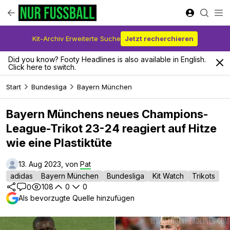
Kit-Archiv Erweiterte Suche
Jetzt recherchieren
Did you know? Footy Headlines is also available in English.
Click here to switch.
Start
Bundesliga
Bayern München
Bayern Münchens neues Champions-
League-Trikot 23-24 reagiert auf Hitze
wie eine Plastiktüte
13. Aug 2023, von
Pat
adidas
Bayern München
Bundesliga
Kit Watch
Trikots
108
0
0
0
Als bevorzugte Quelle hinzufügen