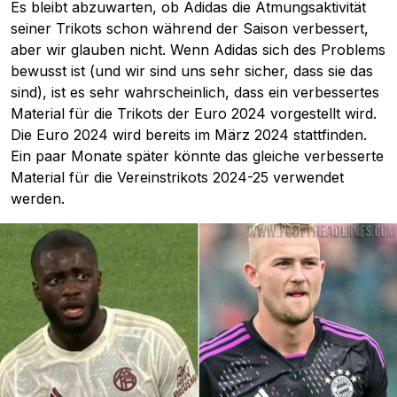
Es bleibt abzuwarten, ob Adidas die Atmungsaktivität
seiner Trikots schon während der Saison verbessert,
aber wir glauben nicht. Wenn Adidas sich des Problems
bewusst ist (und wir sind uns sehr sicher, dass sie das
sind), ist es sehr wahrscheinlich, dass ein verbessertes
Material für die Trikots der Euro 2024 vorgestellt wird.
Die Euro 2024 wird bereits im März 2024 stattfinden.
Ein paar Monate später könnte das gleiche verbesserte
Material für die Vereinstrikots 2024-25 verwendet
werden.