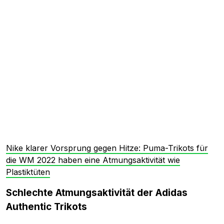
Nike klarer Vorsprung gegen Hitze: Puma-Trikots für
die WM 2022 haben eine Atmungsaktivität wie
Plastiktüten
Schlechte Atmungsaktivität der Adidas
Authentic Trikots