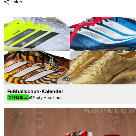
Teilen
Fußballschuh-Kalender
Footy Headlines
OFFIZIELL