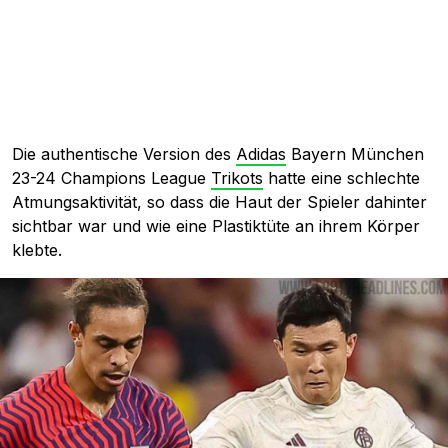
Die authentische Version des
Adidas
Bayern München
23-24 Champions League
Trikots
hatte eine schlechte
Atmungsaktivität, so dass die Haut der Spieler dahinter
sichtbar war und wie eine Plastiktüte an ihrem Körper
klebte.