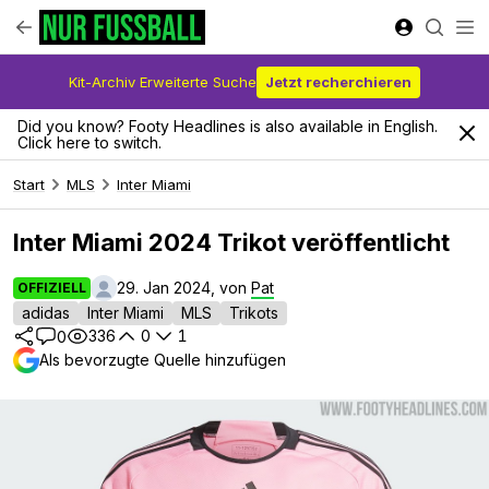
Kit-Archiv Erweiterte Suche
Jetzt recherchieren
Did you know? Footy Headlines is also available in English.
Click here to switch.
Start
MLS
Inter Miami
Inter Miami 2024 Trikot veröffentlicht
29. Jan 2024, von
Pat
OFFIZIELL
adidas
Inter Miami
MLS
Trikots
336
0
1
0
Als bevorzugte Quelle hinzufügen