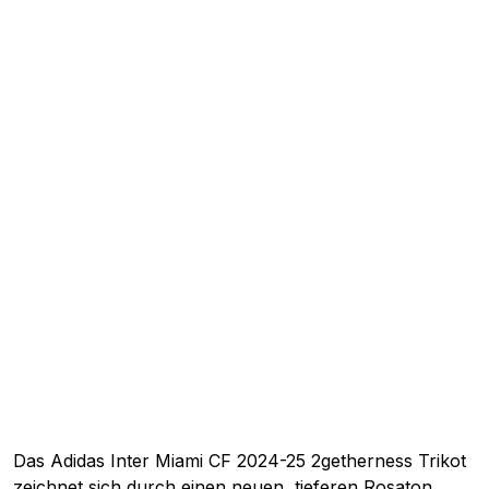
Das Adidas Inter Miami CF 2024-25 2getherness Trikot
zeichnet sich durch einen neuen, tieferen Rosaton