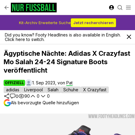
Kit-Archiv Erweiterte Suche
Jetzt recherchieren
Did you know? Footy Headlines is also available in English.
Click here to switch.
Ägyptische Nächte: Adidas X Crazyfast
Mo Salah 24-24 Signature Boots
veröffentlicht
1. Sep 2023, von
Pat
OFFIZIELL
adidas
Liverpool
Salah
Schuhe
X Crazyfast
90
0
0
0
Als bevorzugte Quelle hinzufügen