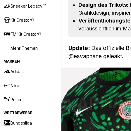
Design des Trikots:
D
Sneaker Legacy
Grafikdesign, inspiri
Kit Creator
Veröffentlichungste
voraussichtlich im Mär
FM Kit Creator
Update:
Das offizielle B
Mehr Themen
@esvaphane
geleakt.
MARKEN
Adidas
Nike
Puma
WETTBEWERBE
Bundesliga