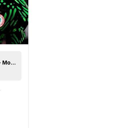
Nike 2024 Nationalmannschaft Trikots geleakt - Morgen veröffentlicht?
r