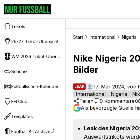
Trikots
Start
International
Nigeria
26-27 Trikot-Ubersicht
Nike Nigeria 20
WM 2026 Trikot-Ubersicht
Bilder
Schuhe
17. Mär 2024, von
Fußballschuh-Kalender
LEAK
International
Nigeria
Ni
Teilen
0
Kommentare
FH Club
Als bevorzugte Quelle h
Templates
Leak des Nigeria 20
Football Kit Archive
Auswärtstrikots wurd