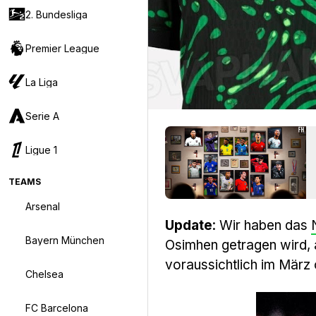
2. Bundesliga
Premier League
La Liga
Serie A
Ligue 1
TEAMS
Arsenal
Update
: Wir haben das
Bayern München
Osimhen getragen wird, 
voraussichtlich im März 
Chelsea
FC Barcelona