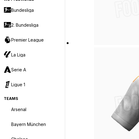
Bundesliga
2. Bundesliga
Premier League
La Liga
Serie A
Ligue 1
TEAMS
Arsenal
Bayern München