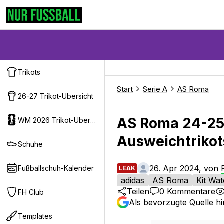
Trikots
Start
Serie A
AS Roma
26-27 Trikot-Ubersicht
AS Roma 24-25
WM 2026 Trikot-Ubersicht
Ausweichtrikot
Schuhe
26. Apr 2024, von
Fußballschuh-Kalender
LEAK
adidas
AS Roma
Kit Wa
Teilen
0
Kommentare
FH Club
Als bevorzugte Quelle h
Templates