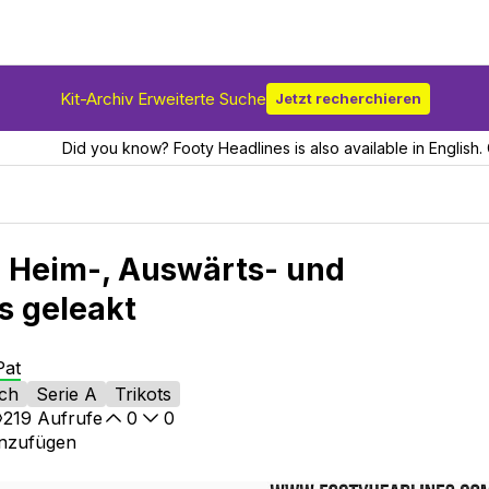
Kit-Archiv Erweiterte Suche
Jetzt recherchieren
Did you know? Footy Headlines is also available in English. 
 Heim-, Auswärts- und
s geleakt
Pat
tch
Serie A
Trikots
219
Aufrufe
0
0
inzufügen