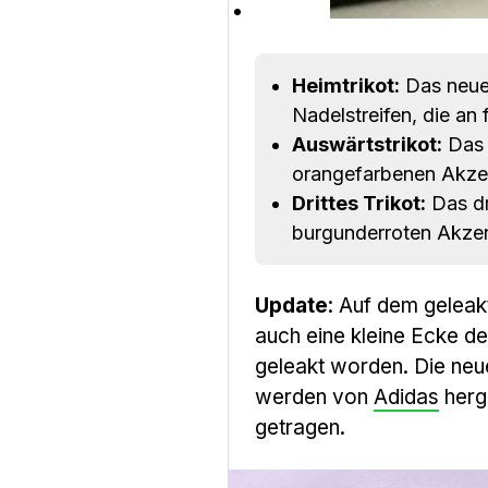
Heimtrikot:
Das neue 
Nadelstreifen, die an 
Auswärtstrikot:
Das A
orangefarbenen Akzent
Drittes Trikot:
Das dr
burgunderroten Akze
Update
: Auf dem gelea
auch eine kleine Ecke d
geleakt worden. Die ne
werden von
Adidas
herge
getragen.