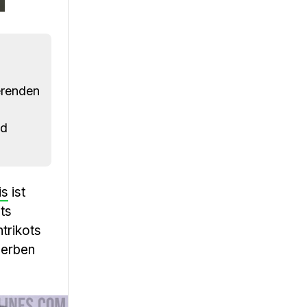
erenden
nd
is
ist
ts
trikots
werben