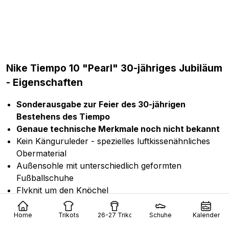
Nike Tiempo 10 "Pearl" 30-jähriges Jubiläum
- Eigenschaften
Sonderausgabe zur Feier des 30-jährigen
Bestehens des Tiempo
Genaue technische Merkmale noch nicht bekannt
Kein Känguruleder - spezielles luftkissenähnliches
Obermaterial
Außensohle mit unterschiedlich geformten
Fußballschuhe
Flyknit um den Knöchel
Preis:
rund 250 US-Dollar
Farbgebung:
Sail/Dark Atomic Teal
Home
Trikots
26-27 Trikots
Schuhe
Kalender
Release-Termin:
22. April 2024