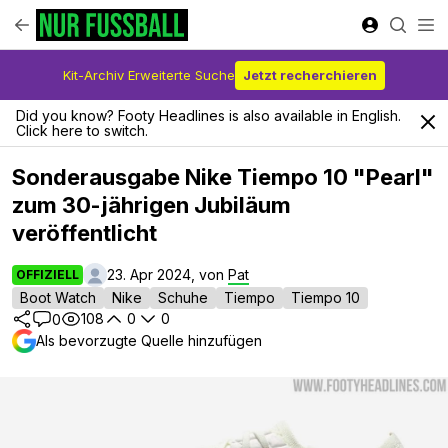
Kit-Archiv Erweiterte Suche
Jetzt recherchieren
Did you know? Footy Headlines is also available in English.
Click here to switch.
Sonderausgabe Nike Tiempo 10 "Pearl"
zum 30-jährigen Jubiläum
veröffentlicht
23. Apr 2024, von
Pat
OFFIZIELL
Boot Watch
Nike
Schuhe
Tiempo
Tiempo 10
108
0
0
0
Als bevorzugte Quelle hinzufügen